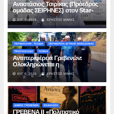
Αναστάσιος Τσιρίκας (Πρόεδρος
ομάδας ΣΕΙΡΗΝΕΣ) στον Star-
fm 93.3: «Το όνειρο έγινε
ΑΥΓ 7, 2026
ΧΡΉΣΤΟΣ ΜΊΜΗΣ
πραγματικότητα – Σας
περιμένουμε όλους το Σάββατο
στη Μυρσίνα Γρεβενών !» –
(audio)
ΠΕΡΙΒΑΛΛΟΝ - ΤΑΞΙΔΙΑ
ΠΕΡΙΦΕΡΕΙΑ ΔΥΤΙΚΗΣ ΜΑΚΕΔΟΝΙΑΣ
ΠΡΩΤΟΣΕΛΙΔΟ
ΤΟΠΙΚΑ
Αντιπεριφέρεια Γρεβενών:
Ολοκληρώνεται η
ασφαλτόστρωση της οδού
ΑΥΓ 6, 2026
ΧΡΉΣΤΟΣ ΜΊΜΗΣ
Περιβόλι – Αβδέλλα
ΔΗΜΟΣ ΓΡΕΒΕΝΩΝ
ΕΚΔΗΛΩΣΗ
ΓΡΕΒΕΝΑ || «Πολιτιστικό