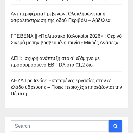
Αντιπεριφέρεια Γρεβενών: Ολοκληρώνεται η
ασφαλτόστρωση της οδού Περιβόλι – Αβδέλλα
ΓΡΕΒΕΝΑ || «Πολιτιστικό Καλοκαίρι 2026» : Θερινό
Σινεμά με την βραβευμένη ταινία «Μικρές Ανάσες».
ΔΕΗ: Ισχυρή ανάπτυξη στο α΄ εξάμηνο με
προσαρμοσμένο EBITDA στα €1,2 δισ.
ΔΕΥΑ Γρεβενών: Εκτεταμένες εργασίες στον Α’
κλάδο ύδρευσης – Ποιες περιοχές επηρεάζονται την
Πέμπτη