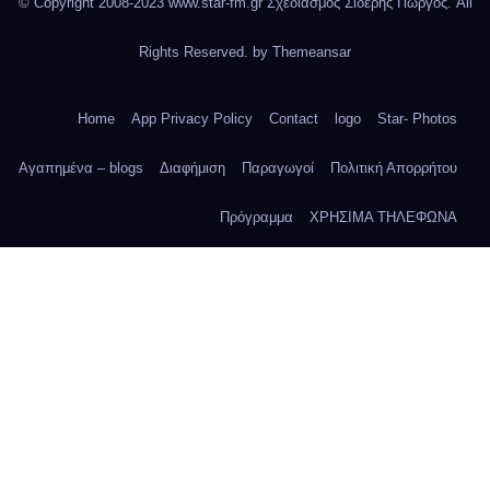
© Copyright 2008-2023 www.star-fm.gr Σχεδιασμός Σιδέρης Γιώργος. All
Rights Reserved. by
Themeansar
Home
App Privacy Policy
Contact
logo
Star- Photos
Αγαπημένα – blogs
Διαφήμιση
Παραγωγοί
Πολιτική Απορρήτου
Πρόγραμμα
ΧΡΗΣΙΜΑ ΤΗΛΕΦΩΝΑ