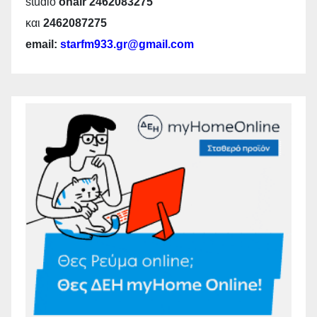
studio
onair 2462083275
και
2462087275
email:
starfm933.gr@gmail.com