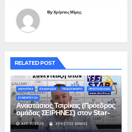
By
Χρήστος Μίμης
RELATED POST
ΑΘΛΗΤΙΚΑ
ΕΚΔΗΛΩΣΗ
ΠΟΔΟΣΦΑΙΡΟ
ΠΡΩΤΟΣΕΛΙΔΟ
ΣΥΝΕΝΤΕΥΞΗ
Αναστάσιος Τσιρίκας (Πρόεδρος
ομάδας ΣΕΙΡΗΝΕΣ) στον Star-
fm 93.3: «Το όνειρο έγινε
ΑΥΓ 7, 2026
ΧΡΉΣΤΟΣ ΜΊΜΗΣ
πραγματικότητα – Σας