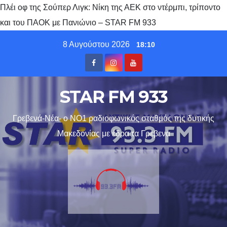
Πλέι οφ της Σούπερ Λιγκ: Νίκη της ΑΕΚ στο ντέρμπι, τρίποντο
και του ΠΑΟΚ με Πανιώνιο – STAR FM 933
Skip
8 Αυγούστου 2026
18:10
to
content
STAR FM 933
Γρεβενά-Νέα- ο ΝΟ1 ραδιοφωνικός σταθμός της δυτικής
Μακεδονίας με έδρα τα Γρεβενα