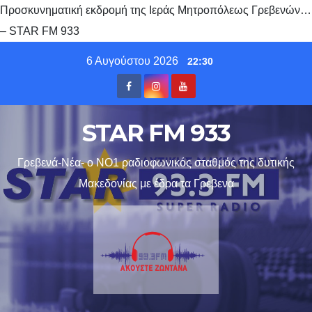
Προσκυνηματική εκδρομή της Ιεράς Μητροπόλεως Γρεβενών…
– STAR FM 933
Skip
6 Αυγούστου 2026
22:30
to
content
STAR FM 933
Γρεβενά-Νέα- ο ΝΟ1 ραδιοφωνικός σταθμός της δυτικής
Μακεδονίας με έδρα τα Γρεβενα