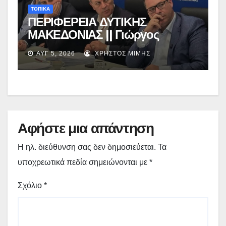
ΤΟΠΙΚΑ
ΠΕΡΙΦΕΡΕΙΑ ΔΥΤΙΚΗΣ
ΜΑΚΕΔΟΝΙΑΣ || Γιώργος
Αμανατίδης για Φράγμα
ΑΥΓ 5, 2026
ΧΡΉΣΤΟΣ ΜΊΜΗΣ
Νεστορίου: «Η δέσμευσή μας
γίνεται πράξη με εξασφαλισμένη
χρηματοδότηση»
Αφήστε μια απάντηση
Η ηλ. διεύθυνση σας δεν δημοσιεύεται.
Τα
υποχρεωτικά πεδία σημειώνονται με
*
Σχόλιο
*