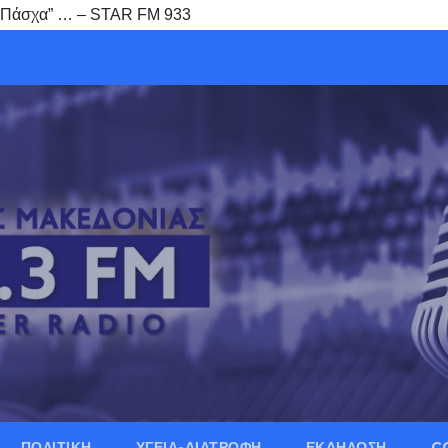
ου Πάσχα” … – STAR FM 933
ΠΟΛΙΤΙΚΗ
ΥΓΕΙΑ-ΔΙΑΤΡΟΦΗ
ΕΚΔΗΛΩΣΗ
C