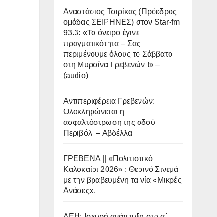
Αναστάσιος Τσιρίκας (Πρόεδρος
ομάδας ΣΕΙΡΗΝΕΣ) στον Star-fm
93.3: «Το όνειρο έγινε
πραγματικότητα – Σας
περιμένουμε όλους το Σάββατο
στη Μυρσίνα Γρεβενών !» –
(audio)
Αντιπεριφέρεια Γρεβενών:
Ολοκληρώνεται η
ασφαλτόστρωση της οδού
Περιβόλι – Αβδέλλα
ΓΡΕΒΕΝΑ || «Πολιτιστικό
Καλοκαίρι 2026» : Θερινό Σινεμά
με την βραβευμένη ταινία «Μικρές
Ανάσες».
ΔΕΗ: Ισχυρή ανάπτυξη στο α΄