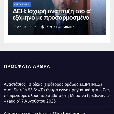
ΟΙΚΟΝΟΜΙΑ
ΔΕΗ: Ισχυρή ανάπτυξη στο α΄
εξάμηνο με προσαρμοσμένο
EBITDA στα €1,2 δισ.
ΑΥΓ 5, 2026
ΧΡΉΣΤΟΣ ΜΊΜΗΣ
ΠΡΌΣΦΑΤΑ ΆΡΘΡΑ
Αναστάσιος Τσιρίκας (Πρόεδρος ομάδας ΣΕΙΡΗΝΕΣ)
στον Star-fm 93.3: «Το όνειρο έγινε πραγματικότητα – Σας
περιμένουμε όλους το Σάββατο στη Μυρσίνα Γρεβενών !»
– (audio)
7 Αυγούστου 2026
Αντιπεριφέρεια Γρεβενών: Ολοκληρώνεται η