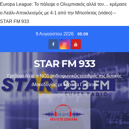
Europa League: Το πάλεψε ο Ολυμπιακός αλλά τον… κρέμασε
ο Λεάλι-Αποκλεισμός με 4-1 από την Μπεσίκτας (video) –
STAR FM 933
Skip
9 Αυγούστου 2026
05:09
to
content
STAR FM 933
Γρεβενά-Νέα- ο ΝΟ1 ραδιοφωνικός σταθμός της δυτικής
Μακεδονίας με έδρα τα Γρεβενα