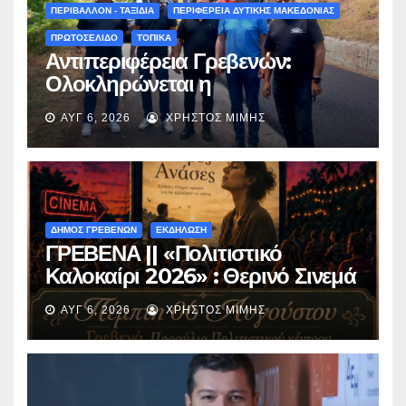
(audio)
ΠΕΡΙΒΑΛΛΟΝ - ΤΑΞΙΔΙΑ
ΠΕΡΙΦΕΡΕΙΑ ΔΥΤΙΚΗΣ ΜΑΚΕΔΟΝΙΑΣ
ΠΡΩΤΟΣΕΛΙΔΟ
ΤΟΠΙΚΑ
Αντιπεριφέρεια Γρεβενών:
Ολοκληρώνεται η
ασφαλτόστρωση της οδού
ΑΥΓ 6, 2026
ΧΡΉΣΤΟΣ ΜΊΜΗΣ
Περιβόλι – Αβδέλλα
ΔΗΜΟΣ ΓΡΕΒΕΝΩΝ
ΕΚΔΗΛΩΣΗ
ΓΡΕΒΕΝΑ || «Πολιτιστικό
Καλοκαίρι 2026» : Θερινό Σινεμά
με την βραβευμένη ταινία
ΑΥΓ 6, 2026
ΧΡΉΣΤΟΣ ΜΊΜΗΣ
«Μικρές Ανάσες».