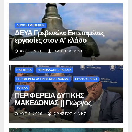
ΔΗΜΟΣ ΓΡΕΒΕΝΩΝ
ΔΕΥΑ Γρεβενών: Εκτεταμένες
εργασίες στον Α’ κλάδο
ύδρευσης – Ποιες περιοχές
ΑΥΓ 5, 2026
ΧΡΉΣΤΟΣ ΜΊΜΗΣ
επηρεάζονται την Πέμπτη
ΚΑΣΤΟΡΙΑ
ΠΕΡΙΒΑΛΛΟΝ - ΤΑΞΙΔΙΑ
ΠΕΡΙΦΕΡΕΙΑ ΔΥΤΙΚΗΣ ΜΑΚΕΔΟΝΙΑΣ
ΠΡΩΤΟΣΕΛΙΔΟ
ΤΟΠΙΚΑ
ΠΕΡΙΦΕΡΕΙΑ ΔΥΤΙΚΗΣ
ΜΑΚΕΔΟΝΙΑΣ || Γιώργος
Αμανατίδης για Φράγμα
ΑΥΓ 5, 2026
ΧΡΉΣΤΟΣ ΜΊΜΗΣ
Νεστορίου: «Η δέσμευσή μας
γίνεται πράξη με εξασφαλισμένη