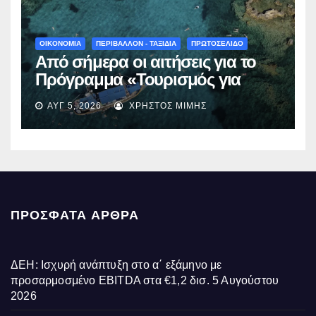
χρηματοδότηση»
ΟΙΚΟΝΟΜΙΑ
ΠΕΡΙΒΑΛΛΟΝ - ΤΑΞΙΔΙΑ
ΠΡΩΤΟΣΕΛΙΔΟ
Από σήμερα οι αιτήσεις για το
Πρόγραμμα «Τουρισμός για
Όλους 2026-2027» – Πότε λήγει
ΑΥΓ 5, 2026
ΧΡΉΣΤΟΣ ΜΊΜΗΣ
η προσθεσμία
ΠΡΌΣΦΑΤΑ ΆΡΘΡΑ
ΔΕΗ: Ισχυρή ανάπτυξη στο α΄ εξάμηνο με
προσαρμοσμένο EBITDA στα €1,2 δισ.
5 Αυγούστου
2026