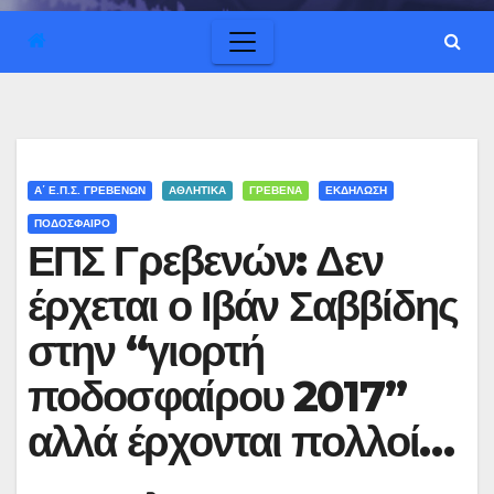
Α΄ Ε.Π.Σ. ΓΡΕΒΕΝΏΝ
ΑΘΛΗΤΙΚΑ
ΓΡΕΒΕΝΑ
ΕΚΔΗΛΩΣΗ
ΠΟΔΟΣΦΑΙΡΟ
ΕΠΣ Γρεβενών: Δεν
έρχεται ο Ιβάν Σαββίδης
στην “γιορτή
ποδοσφαίρου 2017”
αλλά έρχονται πολλοί…