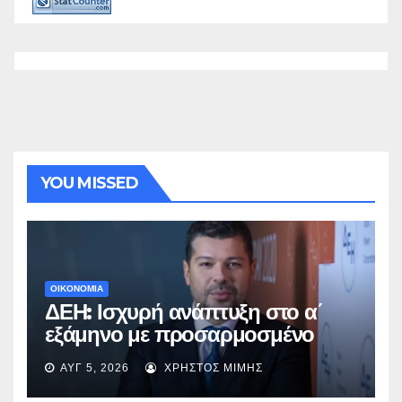
YOU MISSED
ΟΙΚΟΝΟΜΙΑ
ΔΕΗ: Ισχυρή ανάπτυξη στο α΄
εξάμηνο με προσαρμοσμένο
EBITDA στα €1,2 δισ.
ΑΥΓ 5, 2026
ΧΡΉΣΤΟΣ ΜΊΜΗΣ