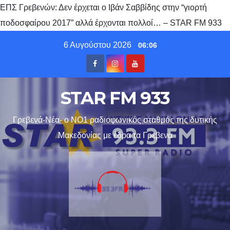
ΕΠΣ Γρεβενών: Δεν έρχεται ο Ιβάν Σαββίδης στην “γιορτή
ποδοσφαίρου 2017” αλλά έρχονται πολλοί… – STAR FM 933
Skip
6 Αυγούστου 2026
06:06
to
content
STAR FM 933
Γρεβενά-Νέα- ο ΝΟ1 ραδιοφωνικός σταθμός της δυτικής
Μακεδονίας με έδρα τα Γρεβενα