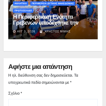
ΑΘΛΗΤΙΚΑ
ΠΕΡΙΦΕΡΕΙΑ ΔΥΤΙΚΗΣ ΜΑΚΕΔΟΝΙΑΣ
ΠΡΩΤΟΣΕΛΙΔΟ
Η Περιφερειακή Ενότητα
Γρεβενών υποδέχθηκε την
Εθνική Ομάδα Πυγμαχίας που
ΑΥΓ 3, 2026
ΧΡΉΣΤΟΣ ΜΊΜΗΣ
προετοιμάζεται στα Γρεβενά –
(εικόνες + video)
Αφήστε μια απάντηση
Η ηλ. διεύθυνση σας δεν δημοσιεύεται.
Τα
υποχρεωτικά πεδία σημειώνονται με
*
Σχόλιο
*