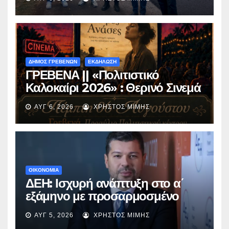
Περιβόλι – Αβδέλλα
ΔΗΜΟΣ ΓΡΕΒΕΝΩΝ
ΕΚΔΗΛΩΣΗ
ΓΡΕΒΕΝΑ || «Πολιτιστικό
Καλοκαίρι 2026» : Θερινό Σινεμά
με την βραβευμένη ταινία
ΑΥΓ 6, 2026
ΧΡΉΣΤΟΣ ΜΊΜΗΣ
«Μικρές Ανάσες».
ΟΙΚΟΝΟΜΙΑ
ΔΕΗ: Ισχυρή ανάπτυξη στο α΄
εξάμηνο με προσαρμοσμένο
EBITDA στα €1,2 δισ.
ΑΥΓ 5, 2026
ΧΡΉΣΤΟΣ ΜΊΜΗΣ