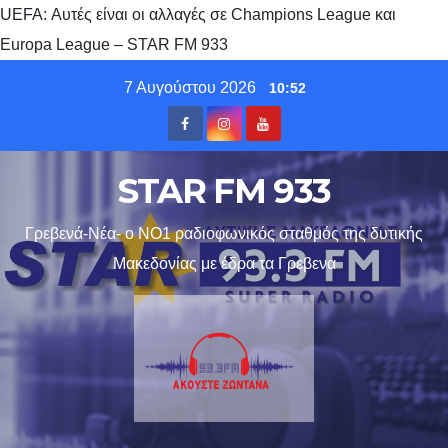
UEFA: Αυτές είναι οι αλλαγές σε Champions League και
Europa League – STAR FM 933
Skip
7 Αυγούστου 2026
10:52
to
content
STAR FM 933
Γρεβενά-Νέα- ο ΝΟ1 ραδιοφωνικός σταθμός της δυτικής
Μακεδονίας με έδρα τα Γρεβενα