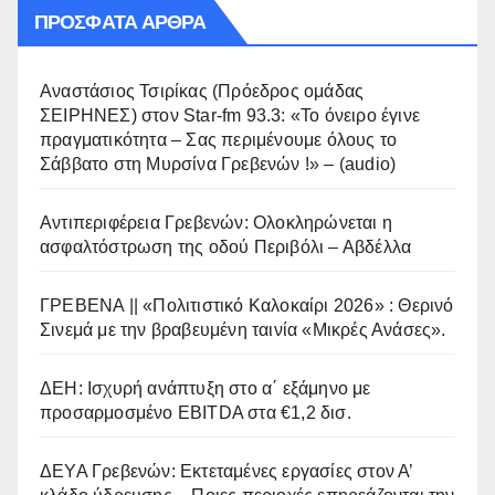
ΠΡΌΣΦΑΤΑ ΆΡΘΡΑ
Αναστάσιος Τσιρίκας (Πρόεδρος ομάδας
ΣΕΙΡΗΝΕΣ) στον Star-fm 93.3: «Το όνειρο έγινε
πραγματικότητα – Σας περιμένουμε όλους το
Σάββατο στη Μυρσίνα Γρεβενών !» – (audio)
Αντιπεριφέρεια Γρεβενών: Ολοκληρώνεται η
ασφαλτόστρωση της οδού Περιβόλι – Αβδέλλα
ΓΡΕΒΕΝΑ || «Πολιτιστικό Καλοκαίρι 2026» : Θερινό
Σινεμά με την βραβευμένη ταινία «Μικρές Ανάσες».
ΔΕΗ: Ισχυρή ανάπτυξη στο α΄ εξάμηνο με
προσαρμοσμένο EBITDA στα €1,2 δισ.
ΔΕΥΑ Γρεβενών: Εκτεταμένες εργασίες στον Α’