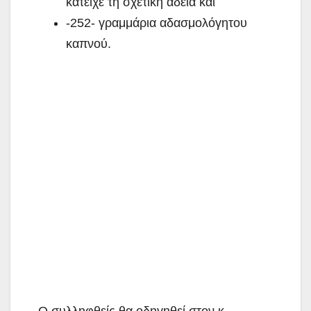
κατείχε τη σχετική άδεια και
-252- γραμμάρια αδασμολόγητου
καπνού.
Ο συλληφθείς θα οδηγηθεί στον κ.