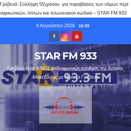
Γρεβενά: Σύλληψη 55χρονου για παραβάσεις των νόμων περί
ναρκωτικών, όπλων και τελωνειακού κώδικα – STAR FM 933
Skip
6 Αυγούστου 2026
16:55
to
content
STAR FM 933
Γρεβενά-Νέα- ο ΝΟ1 ραδιοφωνικός σταθμός της δυτικής
Μακεδονίας με έδρα τα Γρεβενα