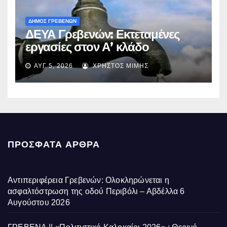
ΔΗΜΟΣ ΓΡΕΒΕΝΩΝ
ΔΕΥΑ Γρεβενών: Εκτεταμένες
εργασίες στον Α’ κλάδο
ύδρευσης – Ποιες περιοχές
ΑΥΓ 5, 2026
ΧΡΉΣΤΟΣ ΜΊΜΗΣ
επηρεάζονται την Πέμπτη
ΠΡΌΣΦΑΤΑ ΆΡΘΡΑ
Αντιπεριφέρεια Γρεβενών: Ολοκληρώνεται η
ασφαλτόστρωση της οδού Περιβόλι – Αβδέλλα
6
Αυγούστου 2026