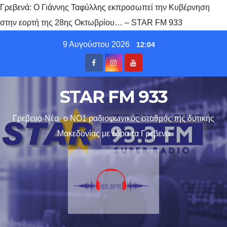
Γρεβενά: Ο Γιάννης Ταφύλλης εκπροσωπεί την Κυβέρνηση
στην εορτή της 28ης Οκτωβρίου… – STAR FM 933
Skip
9 Αυγούστου 2026
12:04
to
content
STAR FM 933
Γρεβενά-Νέα- ο ΝΟ1 ραδιοφωνικός σταθμός της δυτικής
Μακεδονίας με έδρα τα Γρεβενα