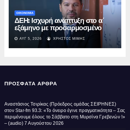
ΟΙΚΟΝΟΜΙΑ
ΔΕΗ: Ισχυρή ανάπτυξη στο α΄
εξάμηνο με προσαρμοσμένο
EBITDA στα €1,2 δισ.
ΑΥΓ 5, 2026
ΧΡΉΣΤΟΣ ΜΊΜΗΣ
ΠΡΌΣΦΑΤΑ ΆΡΘΡΑ
Αναστάσιος Τσιρίκας (Πρόεδρος ομάδας ΣΕΙΡΗΝΕΣ)
στον Star-fm 93.3: «Το όνειρο έγινε πραγματικότητα – Σας
περιμένουμε όλους το Σάββατο στη Μυρσίνα Γρεβενών !»
– (audio)
7 Αυγούστου 2026