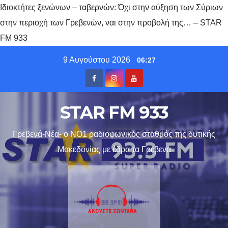
Ιδιοκτήτες ξενώνων – ταβερνών: Όχι στην αύξηση των Σύριων
στην περιοχή των Γρεβενών, ναι στην προβολή της… – STAR
FM 933
Skip
9 Αυγούστου 2026
06:27
to
content
STAR FM 933
Γρεβενά-Νέα- ο ΝΟ1 ραδιοφωνικός σταθμός της δυτικής
Μακεδονίας με έδρα τα Γρεβενα