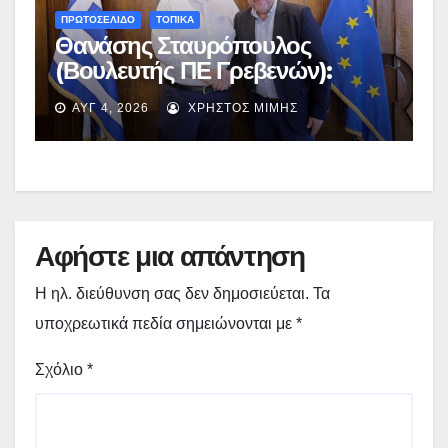
ΠΡΩΤΟΣΕΛΙΔΟ
ΤΟΠΙΚΑ
Θανάσης Σταυρόπουλος
(Βουλευτής ΠΕ Γρεβενών):
Έκτακτη χρηματοδότηση
ΑΥΓ 4, 2026
ΧΡΉΣΤΟΣ ΜΊΜΗΣ
400.000€ για επιπλέον
εργασίες στο Δημοτικό Στάδιο
Γρεβενών «Μίλτος Τεντόγλου»
Αφήστε μια απάντηση
Η ηλ. διεύθυνση σας δεν δημοσιεύεται.
Τα
υποχρεωτικά πεδία σημειώνονται με
*
Σχόλιο
*