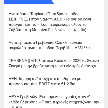
Αναστάσιος Τσιρίκας (Πρόεδρος ομάδας
ΣΕΙΡΗΝΕΣ) στον Star-fm 93.3: «Το όνειρο έγινε
πραγματικότητα – Σας περιμένουμε όλους το
Σάββατο στη Μυρσίνα Γρεβενών !» – (audio)
Αντιπεριφέρεια Γρεβενών: Ολοκληρώνεται η
ασφαλτόστρωση της οδού Περιβόλι – Αβδέλλα
ΓΡΕΒΕΝΑ || «Πολιτιστικό Καλοκαίρι 2026» : Θερινό
Σινεμά με την βραβευμένη ταινία «Μικρές Ανάσες».
ΔΕΗ: Ισχυρή ανάπτυξη στο α΄ εξάμηνο με
προσαρμοσμένο EBITDA στα €1,2 δισ.
ΔΕΥΑ Γρεβενών: Εκτεταμένες εργασίες στον Α’
κλάδο ύδρευσης – Ποιες περιοχές επηρεάζονται την
Πέμπτη