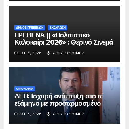
ΔΗΜΟΣ ΓΡΕΒΕΝΩΝ
ΕΚΔΗΛΩΣΗ
ΓΡΕΒΕΝΑ || «Πολιτιστικό
Καλοκαίρι 2026» : Θερινό Σινεμά
με την βραβευμένη ταινία
ΑΥΓ 6, 2026
ΧΡΉΣΤΟΣ ΜΊΜΗΣ
«Μικρές Ανάσες».
ΟΙΚΟΝΟΜΙΑ
ΔΕΗ: Ισχυρή ανάπτυξη στο α΄
εξάμηνο με προσαρμοσμένο
EBITDA στα €1,2 δισ.
ΑΥΓ 5, 2026
ΧΡΉΣΤΟΣ ΜΊΜΗΣ