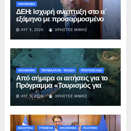
ΟΙΚΟΝΟΜΙΑ
ΔΕΗ: Ισχυρή ανάπτυξη στο α΄
εξάμηνο με προσαρμοσμένο
EBITDA στα €1,2 δισ.
ΑΥΓ 5, 2026
ΧΡΉΣΤΟΣ ΜΊΜΗΣ
ΟΙΚΟΝΟΜΙΑ
ΠΕΡΙΒΑΛΛΟΝ - ΤΑΞΙΔΙΑ
ΠΡΩΤΟΣΕΛΙΔΟ
Από σήμερα οι αιτήσεις για το
Πρόγραμμα «Τουρισμός για
Όλους 2026-2027» – Πότε λήγει
ΑΥΓ 5, 2026
ΧΡΉΣΤΟΣ ΜΊΜΗΣ
η προσθεσμία
ΑΘΛΗΤΙΚΑ
ΓΡΕΒΕΝΑ
ΟΙΚΟΝΟΜΙΑ
ΠΟΛΙΤΙΚΗ