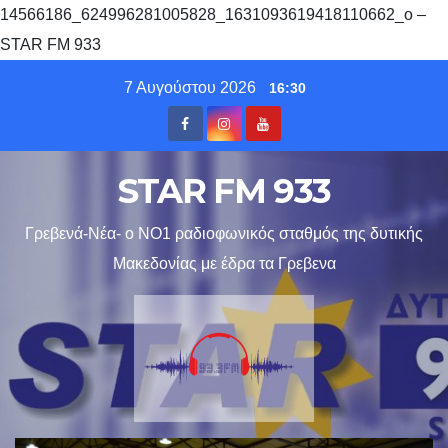
14566186_624996281005828_1631093619418110662_o –
STAR FM 933
Skip
7 Αυγούστου 2026
16:30
to
content
STAR FM 933
Γρεβενά-Νέα- ο ΝΟ1 ραδιοφωνικός σταθμός της δυτικής
Μακεδονίας με έδρα τα Γρεβενα