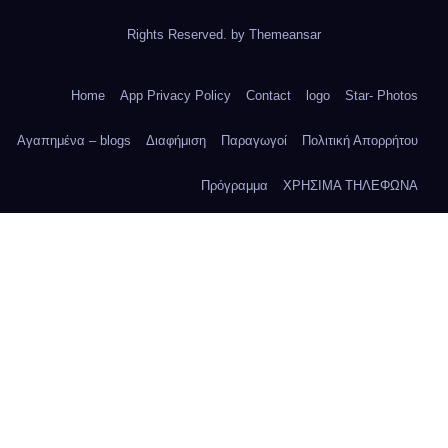
Rights Reserved. by
Themeansar
Home
App Privacy Policy
Contact
logo
Star- Photos
Αγαπημένα – blogs
Διαφήμιση
Παραγωγοί
Πολιτική Απορρήτου
Πρόγραμμα
ΧΡΗΣΙΜΑ ΤΗΛΕΦΩΝΑ