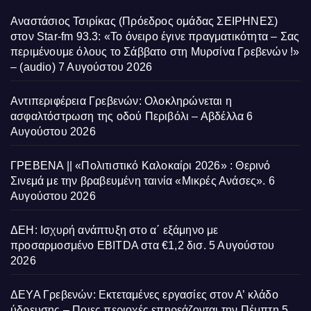
Αναστάσιος Τσιρίκας (Πρόεδρος ομάδας ΣΕΙΡΗΝΕΣ)
στον Star-fm 93.3: «Το όνειρο έγινε πραγματικότητα – Σας
περιμένουμε όλους το Σάββατο στη Μυρσίνα Γρεβενών !»
– (audio)
7 Αυγούστου 2026
Αντιπεριφέρεια Γρεβενών: Ολοκληρώνεται η
ασφαλτόστρωση της οδού Περιβόλι – Αβδέλλα
6
Αυγούστου 2026
ΓΡΕΒΕΝΑ || «Πολιτιστικό Καλοκαίρι 2026» : Θερινό
Σινεμά με την βραβευμένη ταινία «Μικρές Ανάσες».
6
Αυγούστου 2026
ΔΕΗ: Ισχυρή ανάπτυξη στο α΄ εξάμηνο με
προσαρμοσμένο EBITDA στα €1,2 δισ.
5 Αυγούστου
2026
ΔΕΥΑ Γρεβενών: Εκτεταμένες εργασίες στον Α’ κλάδο
ύδρευσης – Ποιες περιοχές επηρεάζονται την Πέμπτη
5