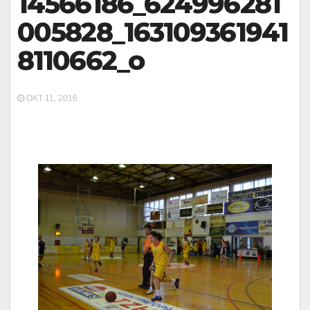
14566186_624996281
005828_163109361941
8110662_o
ΟΚΤ 11, 2016