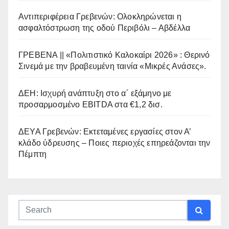
Αντιπεριφέρεια Γρεβενών: Ολοκληρώνεται η
ασφαλτόστρωση της οδού Περιβόλι – Αβδέλλα
ΓΡΕΒΕΝΑ || «Πολιτιστικό Καλοκαίρι 2026» : Θερινό
Σινεμά με την βραβευμένη ταινία «Μικρές Ανάσες».
ΔΕΗ: Ισχυρή ανάπτυξη στο α΄ εξάμηνο με
προσαρμοσμένο EBITDA στα €1,2 δισ.
ΔΕΥΑ Γρεβενών: Εκτεταμένες εργασίες στον Α’
κλάδο ύδρευσης – Ποιες περιοχές επηρεάζονται την
Πέμπτη