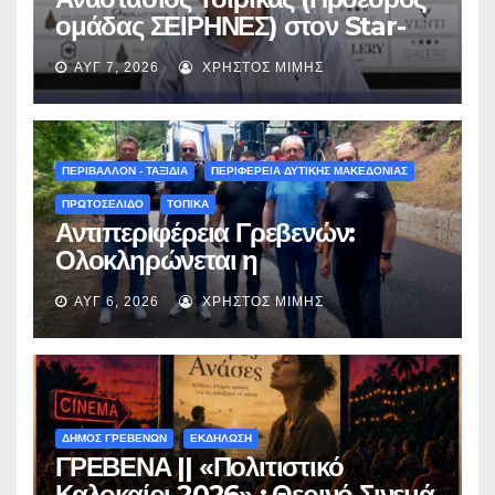
ομάδας ΣΕΙΡΗΝΕΣ) στον Star-
fm 93.3: «Το όνειρο έγινε
ΑΥΓ 7, 2026
ΧΡΉΣΤΟΣ ΜΊΜΗΣ
πραγματικότητα – Σας
περιμένουμε όλους το Σάββατο
στη Μυρσίνα Γρεβενών !» –
(audio)
ΠΕΡΙΒΑΛΛΟΝ - ΤΑΞΙΔΙΑ
ΠΕΡΙΦΕΡΕΙΑ ΔΥΤΙΚΗΣ ΜΑΚΕΔΟΝΙΑΣ
ΠΡΩΤΟΣΕΛΙΔΟ
ΤΟΠΙΚΑ
Αντιπεριφέρεια Γρεβενών:
Ολοκληρώνεται η
ασφαλτόστρωση της οδού
ΑΥΓ 6, 2026
ΧΡΉΣΤΟΣ ΜΊΜΗΣ
Περιβόλι – Αβδέλλα
ΔΗΜΟΣ ΓΡΕΒΕΝΩΝ
ΕΚΔΗΛΩΣΗ
ΓΡΕΒΕΝΑ || «Πολιτιστικό
Καλοκαίρι 2026» : Θερινό Σινεμά