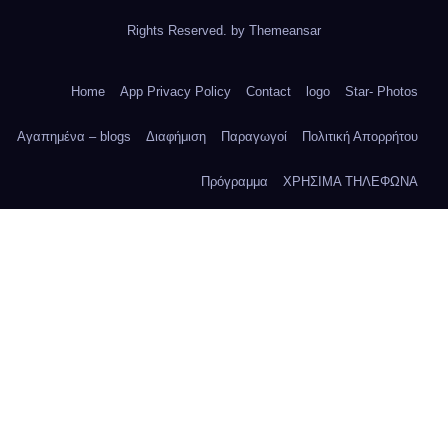
Rights Reserved. by
Themeansar
Home
App Privacy Policy
Contact
logo
Star- Photos
Αγαπημένα – blogs
Διαφήμιση
Παραγωγοί
Πολιτική Απορρήτου
Πρόγραμμα
ΧΡΗΣΙΜΑ ΤΗΛΕΦΩΝΑ