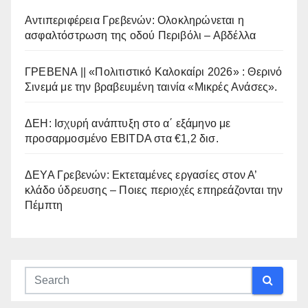
Αντιπεριφέρεια Γρεβενών: Ολοκληρώνεται η
ασφαλτόστρωση της οδού Περιβόλι – Αβδέλλα
ΓΡΕΒΕΝΑ || «Πολιτιστικό Καλοκαίρι 2026» : Θερινό
Σινεμά με την βραβευμένη ταινία «Μικρές Ανάσες».
ΔΕΗ: Ισχυρή ανάπτυξη στο α΄ εξάμηνο με
προσαρμοσμένο EBITDA στα €1,2 δισ.
ΔΕΥΑ Γρεβενών: Εκτεταμένες εργασίες στον Α’
κλάδο ύδρευσης – Ποιες περιοχές επηρεάζονται την
Πέμπτη