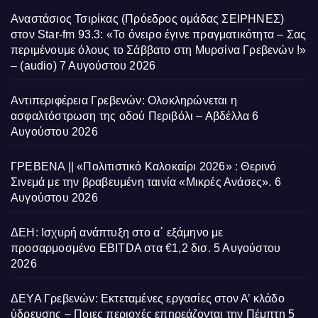
Αναστάσιος Τσιρίκας (Πρόεδρος ομάδας ΣΕΙΡΗΝΕΣ)
στον Star-fm 93.3: «Το όνειρο έγινε πραγματικότητα – Σας
περιμένουμε όλους το Σάββατο στη Μυρσίνα Γρεβενών !»
– (audio)
7 Αυγούστου 2026
Αντιπεριφέρεια Γρεβενών: Ολοκληρώνεται η
ασφαλτόστρωση της οδού Περιβόλι – Αβδέλλα
6
Αυγούστου 2026
ΓΡΕΒΕΝΑ || «Πολιτιστικό Καλοκαίρι 2026» : Θερινό
Σινεμά με την βραβευμένη ταινία «Μικρές Ανάσες».
6
Αυγούστου 2026
ΔΕΗ: Ισχυρή ανάπτυξη στο α΄ εξάμηνο με
προσαρμοσμένο EBITDA στα €1,2 δισ.
5 Αυγούστου
2026
ΔΕΥΑ Γρεβενών: Εκτεταμένες εργασίες στον Α’ κλάδο
ύδρευσης – Ποιες περιοχές επηρεάζονται την Πέμπτη
5