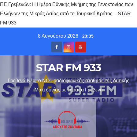
ΠΕ Γρεβενών: Η Ημέρα Εθνικής Μνήμης της Γενοκτονίας των
Ελλήνων της Μικράς Ασίας από το Τουρκικό Κράτος – STAR
FM 933
Skip
8 Αυγούστου 2026
23:35
to
content
STAR FM 933
Γρεβενά-Νέα- ο ΝΟ1 ραδιοφωνικός σταθμός της δυτικής
Μακεδονίας με έδρα τα Γρεβενα