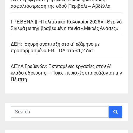
ασφαλτόστρωση της οδού Περιβόλι – Αβδέλλα
ΓΡΕΒΕΝΑ || «Πολιτιστικό Καλοκαίρι 2026» : Θερινό
Σινεμά με την βραβευμένη ταινία «Μικρές Ανάσες».
ΔΕΗ: Ισχυρή ανάπτυξη στο α΄ εξάμηνο με
προσαρμοσμένο EBITDA στα €1,2 δισ.
ΔΕΥΑ Γρεβενών: Εκτεταμένες εργασίες στον Α’
κλάδο ύδρευσης – Ποιες περιοχές επηρεάζονται την
Πέμπτη