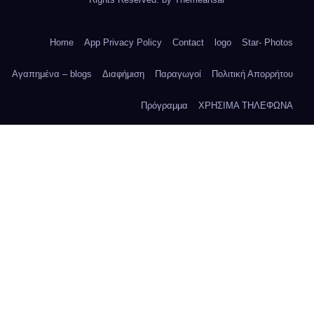
Home
App Privacy Policy
Contact
logo
Star- Photos
Αγαπημένα – blogs
Διαφήμιση
Παραγωγοί
Πολιτική Απορρήτου
Πρόγραμμα
ΧΡΗΣΙΜΑ ΤΗΛΕΦΩΝΑ