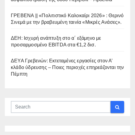
ΓΡΕΒΕΝΑ || «Πολιτιστικό Καλοκαίρι 2026» : Θερινό
Σινεμά με την βραβευμένη ταινία «Μικρές Ανάσες».
ΔΕΗ: Ισχυρή ανάπτυξη στο α΄ εξάμηνο με
προσαρμοσμένο EBITDA στα €1,2 δισ.
ΔΕΥΑ Γρεβενών: Εκτεταμένες εργασίες στον Α’
κλάδο ύδρευσης – Ποιες περιοχές επηρεάζονται την
Πέμπτη