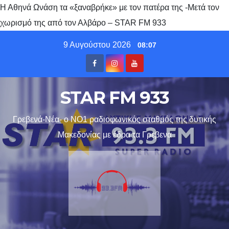
Η Αθηνά Ωνάση τα «ξαναβρήκε» με τον πατέρα της -Μετά τον
χωρισμό της από τον Αλβάρο – STAR FM 933
Skip
9 Αυγούστου 2026
08:07
to
content
STAR FM 933
Γρεβενά-Νέα- ο ΝΟ1 ραδιοφωνικός σταθμός της δυτικής
Μακεδονίας με έδρα τα Γρεβενα