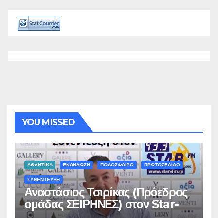
YOU MISSED
ΑΘΛΗΤΙΚΑ
ΕΚΔΗΛΩΣΗ
ΠΟΔΟΣΦΑΙΡΟ
ΠΡΩΤΟΣΕΛΙΔΟ
ΣΥΝΕΝΤΕΥΞΗ
Αναστάσιος Τσιρίκας (Πρόεδρος
ομάδας ΣΕΙΡΗΝΕΣ) στον Star-
fm 93.3: «Το όνειρο έγινε