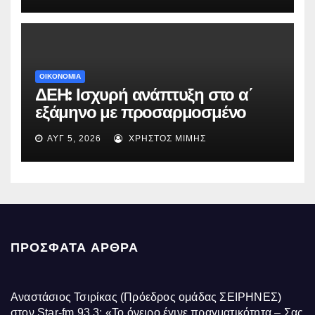
ΟΙΚΟΝΟΜΙΑ
ΔΕΗ: Ισχυρή ανάπτυξη στο α΄
εξάμηνο με προσαρμοσμένο
EBITDA στα €1,2 δισ.
ΑΥΓ 5, 2026
ΧΡΉΣΤΟΣ ΜΊΜΗΣ
ΠΡΌΣΦΑΤΑ ΆΡΘΡΑ
Αναστάσιος Τσιρίκας (Πρόεδρος ομάδας ΣΕΙΡΗΝΕΣ)
στον Star-fm 93.3: «Το όνειρο έγινε πραγματικότητα – Σας