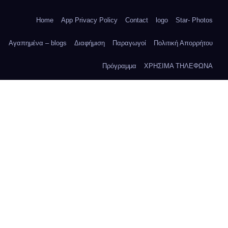
Home
App Privacy Policy
Contact
logo
Star- Photos
Αγαπημένα – blogs
Διαφήμιση
Παραγωγοί
Πολιτική Απορρήτου
Πρόγραμμα
ΧΡΗΣΙΜΑ ΤΗΛΕΦΩΝΑ