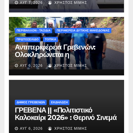
ΑΥΓ 7, 2026
ΧΡΉΣΤΟΣ ΜΊΜΗΣ
πραγματικότητα – Σας
περιμένουμε όλους το Σάββατο
στη Μυρσίνα Γρεβενών !» –
(audio)
ΠΕΡΙΒΑΛΛΟΝ - ΤΑΞΙΔΙΑ
ΠΕΡΙΦΕΡΕΙΑ ΔΥΤΙΚΗΣ ΜΑΚΕΔΟΝΙΑΣ
ΠΡΩΤΟΣΕΛΙΔΟ
ΤΟΠΙΚΑ
Αντιπεριφέρεια Γρεβενών:
Ολοκληρώνεται η
ασφαλτόστρωση της οδού
ΑΥΓ 6, 2026
ΧΡΉΣΤΟΣ ΜΊΜΗΣ
Περιβόλι – Αβδέλλα
ΔΗΜΟΣ ΓΡΕΒΕΝΩΝ
ΕΚΔΗΛΩΣΗ
ΓΡΕΒΕΝΑ || «Πολιτιστικό
Καλοκαίρι 2026» : Θερινό Σινεμά
με την βραβευμένη ταινία
ΑΥΓ 6, 2026
ΧΡΉΣΤΟΣ ΜΊΜΗΣ
«Μικρές Ανάσες».