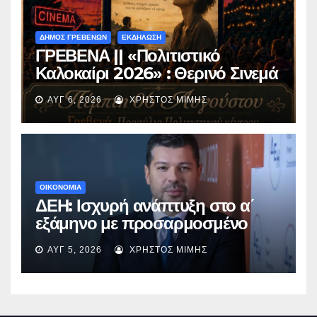
ΔΗΜΟΣ ΓΡΕΒΕΝΩΝ
ΕΚΔΗΛΩΣΗ
ΓΡΕΒΕΝΑ || «Πολιτιστικό
Καλοκαίρι 2026» : Θερινό Σινεμά
με την βραβευμένη ταινία
ΑΥΓ 6, 2026
ΧΡΉΣΤΟΣ ΜΊΜΗΣ
«Μικρές Ανάσες».
ΟΙΚΟΝΟΜΙΑ
ΔΕΗ: Ισχυρή ανάπτυξη στο α΄
εξάμηνο με προσαρμοσμένο
EBITDA στα €1,2 δισ.
ΑΥΓ 5, 2026
ΧΡΉΣΤΟΣ ΜΊΜΗΣ