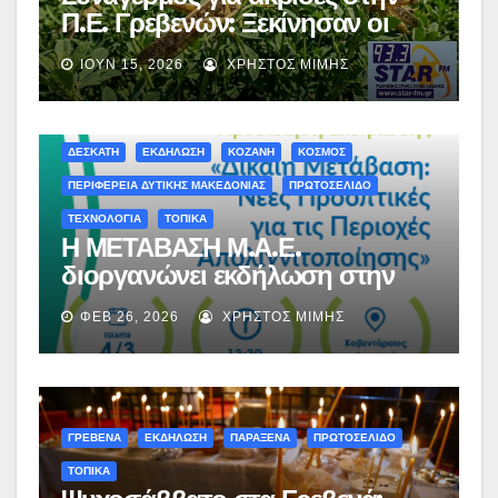
Π.Ε. Γρεβενών: Ξεκίνησαν οι
ψεκασμοί – Αναλυτικές οδηγίες
ΙΟΎΝ 15, 2026
ΧΡΉΣΤΟΣ ΜΊΜΗΣ
προς τους αγρότες
ΔΕΣΚΑΤΗ
ΕΚΔΗΛΩΣΗ
ΚΟΖΑΝΗ
ΚΟΣΜΟΣ
ΠΕΡΙΦΕΡΕΙΑ ΔΥΤΙΚΗΣ ΜΑΚΕΔΟΝΙΑΣ
ΠΡΩΤΟΣΕΛΙΔΟ
ΤΕΧΝΟΛΟΓΙΑ
ΤΟΠΙΚΑ
Η ΜΕΤΑΒΑΣΗ Μ.Α.Ε.
διοργανώνει εκδήλωση στην
Κοζάνη με τίτλο: «ΔΙΚΑΙΗ
ΦΕΒ 26, 2026
ΧΡΉΣΤΟΣ ΜΊΜΗΣ
ΜΕΤΑΒΑΣΗ: Νέες προοπτικές
για τις περιοχές
απολιγνιτοποίησης»
ΓΡΕΒΕΝΑ
ΕΚΔΗΛΩΣΗ
ΠΑΡΑΞΕΝΑ
ΠΡΩΤΟΣΕΛΙΔΟ
ΤΟΠΙΚΑ