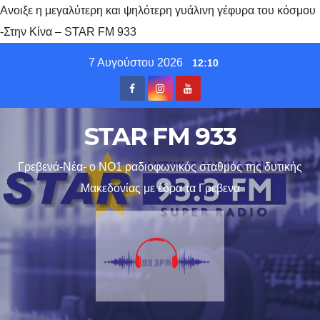
Aνοιξε η μεγαλύτερη και ψηλότερη γυάλινη γέφυρα του κόσμου
-Στην Κίνα – STAR FM 933
Skip
7 Αυγούστου 2026
12:10
to
content
STAR FM 933
Γρεβενά-Νέα- ο ΝΟ1 ραδιοφωνικός σταθμός της δυτικής
Μακεδονίας με έδρα τα Γρεβενα