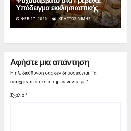
Ψυχοσάββατο στα Γρεβενά:
Υπόδειγμα εκκλησιαστικής
συνείδησης και το δίκαιο αίτημα
ΦΕΒ 17, 2026
ΧΡΉΣΤΟΣ ΜΊΜΗΣ
για Ναό Κοιμητηρίων
Αφήστε μια απάντηση
Η ηλ. διεύθυνση σας δεν δημοσιεύεται.
Τα
υποχρεωτικά πεδία σημειώνονται με
*
Σχόλιο
*