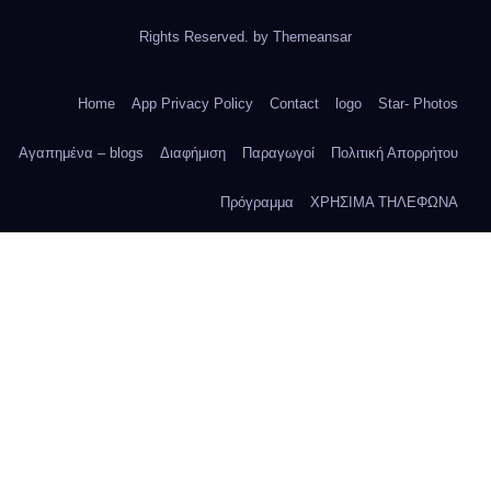
Rights Reserved. by
Themeansar
Home
App Privacy Policy
Contact
logo
Star- Photos
Αγαπημένα – blogs
Διαφήμιση
Παραγωγοί
Πολιτική Απορρήτου
Πρόγραμμα
ΧΡΗΣΙΜΑ ΤΗΛΕΦΩΝΑ