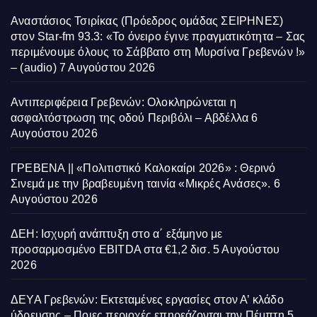
Αναστάσιος Τσιρίκας (Πρόεδρος ομάδας ΣΕΙΡΗΝΕΣ)
στον Star-fm 93.3: «Το όνειρο έγινε πραγματικότητα – Σας
περιμένουμε όλους το Σάββατο στη Μυρσίνα Γρεβενών !»
– (audio)
7 Αυγούστου 2026
Αντιπεριφέρεια Γρεβενών: Ολοκληρώνεται η
ασφαλτόστρωση της οδού Περιβόλι – Αβδέλλα
6
Αυγούστου 2026
ΓΡΕΒΕΝΑ || «Πολιτιστικό Καλοκαίρι 2026» : Θερινό
Σινεμά με την βραβευμένη ταινία «Μικρές Ανάσες».
6
Αυγούστου 2026
ΔΕΗ: Ισχυρή ανάπτυξη στο α΄ εξάμηνο με
προσαρμοσμένο EBITDA στα €1,2 δισ.
5 Αυγούστου
2026
ΔΕΥΑ Γρεβενών: Εκτεταμένες εργασίες στον Α’ κλάδο
ύδρευσης – Ποιες περιοχές επηρεάζονται την Πέμπτη
5