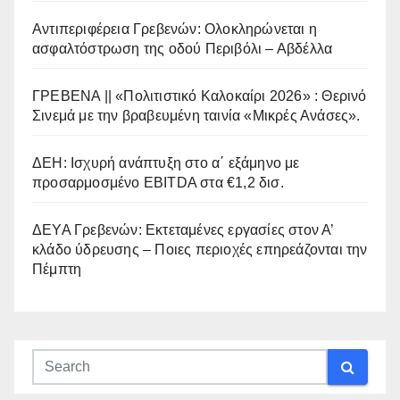
Αντιπεριφέρεια Γρεβενών: Ολοκληρώνεται η
ασφαλτόστρωση της οδού Περιβόλι – Αβδέλλα
ΓΡΕΒΕΝΑ || «Πολιτιστικό Καλοκαίρι 2026» : Θερινό
Σινεμά με την βραβευμένη ταινία «Μικρές Ανάσες».
ΔΕΗ: Ισχυρή ανάπτυξη στο α΄ εξάμηνο με
προσαρμοσμένο EBITDA στα €1,2 δισ.
ΔΕΥΑ Γρεβενών: Εκτεταμένες εργασίες στον Α’
κλάδο ύδρευσης – Ποιες περιοχές επηρεάζονται την
Πέμπτη