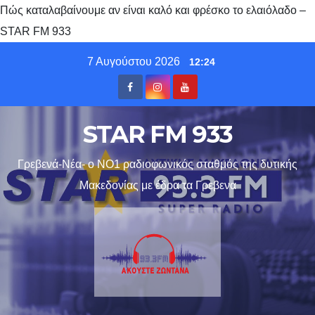
Πώς καταλαβαίνουμε αν είναι καλό και φρέσκο το ελαιόλαδο –
STAR FM 933
Skip
7 Αυγούστου 2026
12:24
to
content
STAR FM 933
Γρεβενά-Νέα- ο ΝΟ1 ραδιοφωνικός σταθμός της δυτικής
Μακεδονίας με έδρα τα Γρεβενα