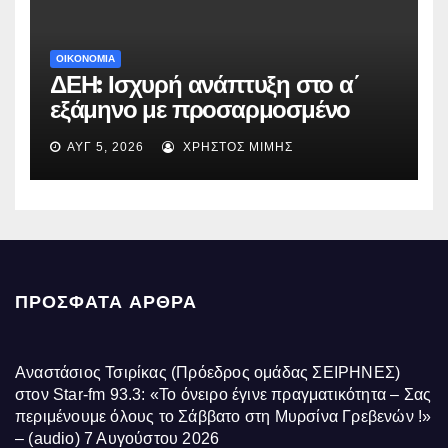
ΟΙΚΟΝΟΜΙΑ
ΔΕΗ: Ισχυρή ανάπτυξη στο α΄
εξάμηνο με προσαρμοσμένο
EBITDA στα €1,2 δισ.
ΑΥΓ 5, 2026
ΧΡΉΣΤΟΣ ΜΊΜΗΣ
ΠΡΌΣΦΑΤΑ ΆΡΘΡΑ
Αναστάσιος Τσιρίκας (Πρόεδρος ομάδας ΣΕΙΡΗΝΕΣ)
στον Star-fm 93.3: «Το όνειρο έγινε πραγματικότητα – Σας
περιμένουμε όλους το Σάββατο στη Μυρσίνα Γρεβενών !»
– (audio)
7 Αυγούστου 2026