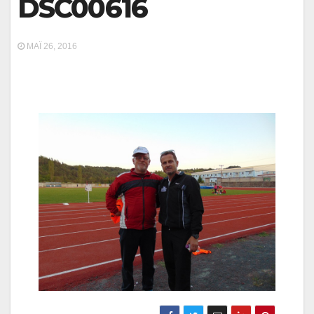
DSC00616
ΜΆΙ 26, 2016