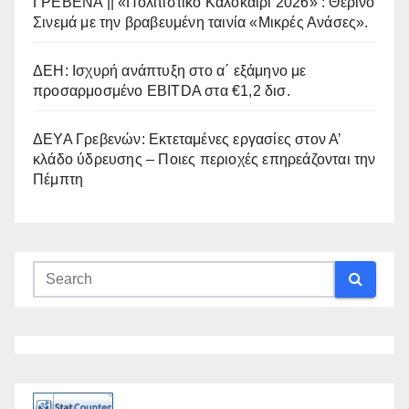
ΓΡΕΒΕΝΑ || «Πολιτιστικό Καλοκαίρι 2026» : Θερινό
Σινεμά με την βραβευμένη ταινία «Μικρές Ανάσες».
ΔΕΗ: Ισχυρή ανάπτυξη στο α΄ εξάμηνο με
προσαρμοσμένο EBITDA στα €1,2 δισ.
ΔΕΥΑ Γρεβενών: Εκτεταμένες εργασίες στον Α’
κλάδο ύδρευσης – Ποιες περιοχές επηρεάζονται την
Πέμπτη