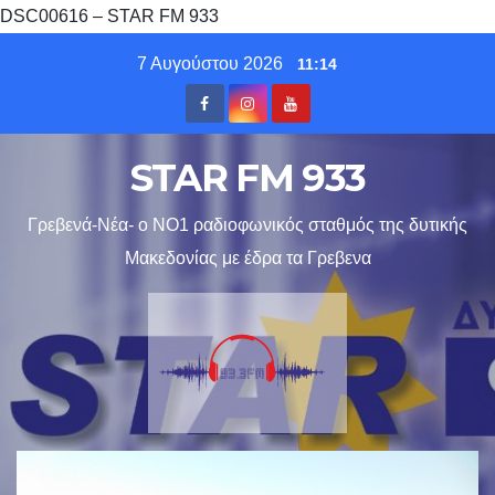
DSC00616 – STAR FM 933
Skip
7 Αυγούστου 2026
11:14
to
content
STAR FM 933
Γρεβενά-Νέα- ο ΝΟ1 ραδιοφωνικός σταθμός της δυτικής
Μακεδονίας με έδρα τα Γρεβενα