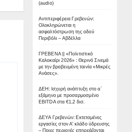
(audio)
Αντιπεριφέρεια Γρεβενών:
Ολοκληρώνεται η
ασφαλτόστρωση της οδού
Περιβόλι – Αβδέλλα
ΓΡΕΒΕΝΑ || «Πολιτιστικό
Καλοκαίρι 2026» : Θερινό Σινεμά
με την βραβευμένη ταινία «Μικρές
Ανάσες».
ΔΕΗ: Ισχυρή ανάπτυξη στο α΄
εξάμηνο με προσαρμοσμένο
EBITDA στα €1,2 δισ.
ΔΕΥΑ Γρεβενών: Εκτεταμένες
εργασίες στον Α’ κλάδο ύδρευσης
– Ποιες περιοχές επηρεάζονται