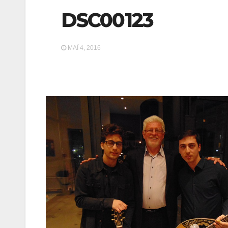
DSC00123
ΜΆΙ 4, 2016