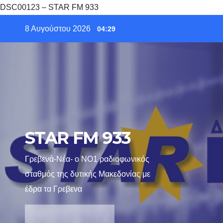
DSC00123 – STAR FM 933
Skip
8 Αυγούστου 2026
04:29
to
content
STAR FM 933
Γρεβενά-Νέα- ο ΝΟ1 ραδιοφωνικός
σταθμός της δυτικής Μακεδονίας με
έδρα τα Γρεβενα