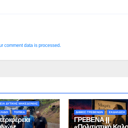
r comment data is processed.
ΟΝ - ΤΑΞΙΔΙΑ
ΕΙΑ ΔΥΤΙΚΗΣ ΜΑΚΕΔΟΝΙΑΣ
ΕΛΙΔΟ
ΤΟΠΙΚΑ
ΔΗΜΟΣ ΓΡΕΒΕΝΩΝ
ΕΚΔΗΛΩΣΗ
περιφέρεια
ΓΡΕΒΕΝΑ ||
ενών:
«Πολιτιστικό Καλο