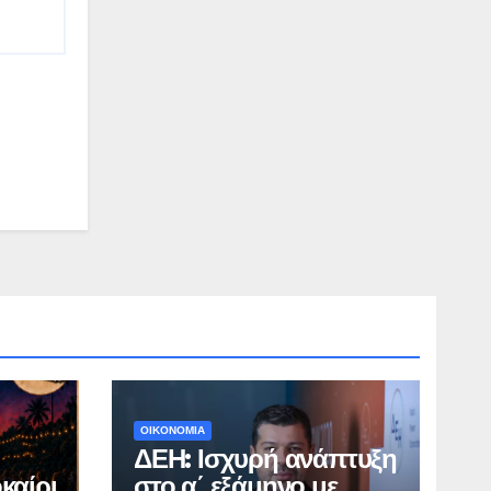
ΟΙΚΟΝΟΜΙΑ
ΔΕΗ: Ισχυρή ανάπτυξη
καίρι
στο α΄ εξάμηνο με