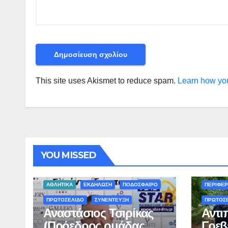
This site uses Akismet to reduce spam.
Learn how you
YOU MISSED
ΠΕΡΙΒΑΛΛ
ΑΘΛΗΤΙΚΑ
ΕΚΔΗΛΩΣΗ
ΠΟΔΟΣΦΑΙΡΟ
ΠΕΡΙΦΕΡ
ΠΡΩΤΟΣΕΛΙΔΟ
ΣΥΝΕΝΤΕΥΞΗ
ΠΡΩΤΟΣ
Αναστάσιος Τσιρίκας
Αντι
(Πρόεδρος ομάδας
Γρεβ