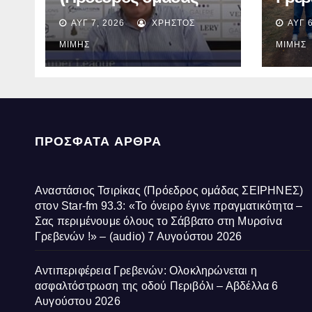
ΣΕΙΡΗΝΕΣ) στον Star-
Ολοκ
ΑΥΓ 7, 2026
ΧΡΉΣΤΟΣ
ΑΥΓ 6
fm 93.3: «Το όνειρο
ασφα
έγινε πραγματικότητα –
οδού
ΜΊΜΗΣ
ΜΊΜΗΣ
Σας περιμένουμε
Αβδέ
όλους το Σάββατο στη
Μυρσίνα Γρεβενών !» –
(audio)
ΠΡΌΣΦΑΤΑ ΆΡΘΡΑ
Αναστάσιος Τσιρίκας (Πρόεδρος ομάδας ΣΕΙΡΗΝΕΣ)
στον Star-fm 93.3: «Το όνειρο έγινε πραγματικότητα –
Σας περιμένουμε όλους το Σάββατο στη Μυρσίνα
Γρεβενών !» – (audio)
7 Αυγούστου 2026
Αντιπεριφέρεια Γρεβενών: Ολοκληρώνεται η
ασφαλτόστρωση της οδού Περιβόλι – Αβδέλλα
6
Αυγούστου 2026