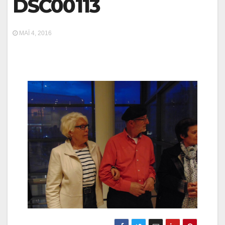
DSC00113
ΜΆΙ 4, 2016