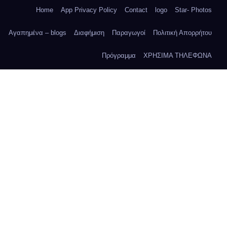
Home
App Privacy Policy
Contact
logo
Star- Photos
Αγαπημένα – blogs
Διαφήμιση
Παραγωγοί
Πολιτική Απορρήτου
Πρόγραμμα
ΧΡΗΣΙΜΑ ΤΗΛΕΦΩΝΑ