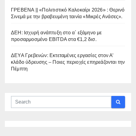
ΓΡΕΒΕΝΑ || «Πολιτιστικό Καλοκαίρι 2026» : Θερινό
Σινεμά με την βραβευμένη ταινία «Μικρές Ανάσες».
ΔΕΗ: Ισχυρή ανάπτυξη στο α΄ εξάμηνο με
προσαρμοσμένο EBITDA στα €1,2 δισ.
ΔΕΥΑ Γρεβενών: Εκτεταμένες εργασίες στον Α’
κλάδο ύδρευσης – Ποιες περιοχές επηρεάζονται την
Πέμπτη