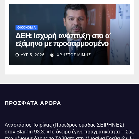
ΟΙΚΟΝΟΜΙΑ
ΔΕΗ: Ισχυρή ανάπτυξη στο α΄
εξάμηνο με προσαρμοσμένο
EBITDA στα €1,2 δισ.
ΑΥΓ 5, 2026
ΧΡΉΣΤΟΣ ΜΊΜΗΣ
ΠΡΌΣΦΑΤΑ ΆΡΘΡΑ
Αναστάσιος Τσιρίκας (Πρόεδρος ομάδας ΣΕΙΡΗΝΕΣ)
στον Star-fm 93.3: «Το όνειρο έγινε πραγματικότητα – Σας
περιμένουμε όλους το Σάββατο στη Μυρσίνα Γρεβενών !»