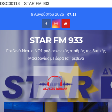
DSC00113 – STAR FM 933
Skip
9 Αυγούστου 2026
07:13
to
content
STAR FM 933
Γρεβενά-Νέα- ο ΝΟ1 ραδιοφωνικός σταθμός της δυτικής
Μακεδονίας με έδρα τα Γρεβενα