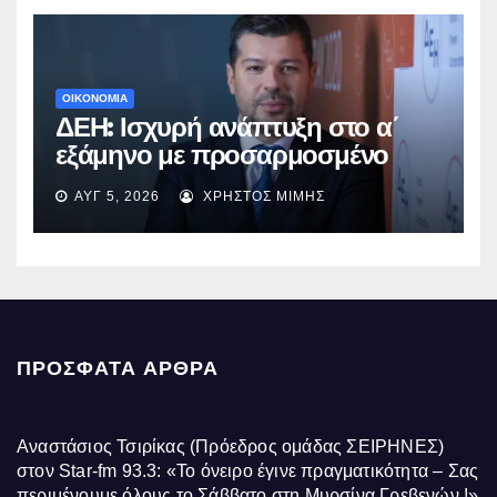
ΟΙΚΟΝΟΜΙΑ
ΔΕΗ: Ισχυρή ανάπτυξη στο α΄
εξάμηνο με προσαρμοσμένο
EBITDA στα €1,2 δισ.
ΑΥΓ 5, 2026
ΧΡΉΣΤΟΣ ΜΊΜΗΣ
ΠΡΌΣΦΑΤΑ ΆΡΘΡΑ
Αναστάσιος Τσιρίκας (Πρόεδρος ομάδας ΣΕΙΡΗΝΕΣ)
στον Star-fm 93.3: «Το όνειρο έγινε πραγματικότητα – Σας
περιμένουμε όλους το Σάββατο στη Μυρσίνα Γρεβενών !»