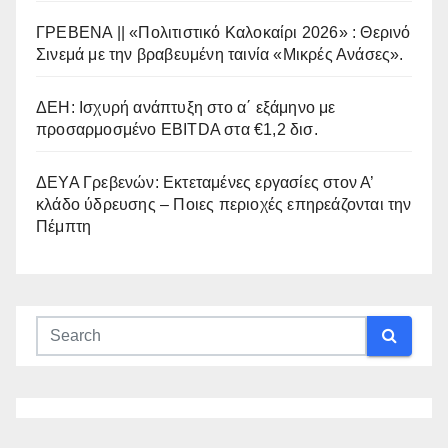
ΓΡΕΒΕΝΑ || «Πολιτιστικό Καλοκαίρι 2026» : Θερινό
Σινεμά με την βραβευμένη ταινία «Μικρές Ανάσες».
ΔΕΗ: Ισχυρή ανάπτυξη στο α΄ εξάμηνο με
προσαρμοσμένο EBITDA στα €1,2 δισ.
ΔΕΥΑ Γρεβενών: Εκτεταμένες εργασίες στον Α’
κλάδο ύδρευσης – Ποιες περιοχές επηρεάζονται την
Πέμπτη