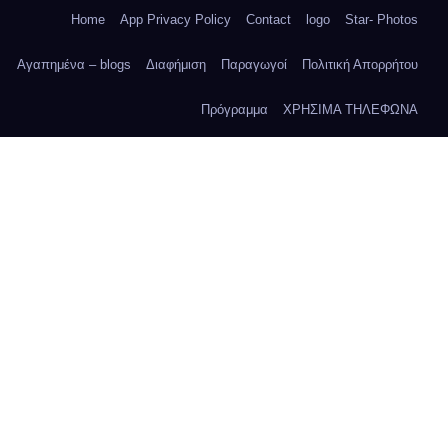
Home
App Privacy Policy
Contact
logo
Star- Photos
Αγαπημένα – blogs
Διαφήμιση
Παραγωγοί
Πολιτική Απορρήτου
Πρόγραμμα
ΧΡΗΣΙΜΑ ΤΗΛΕΦΩΝΑ