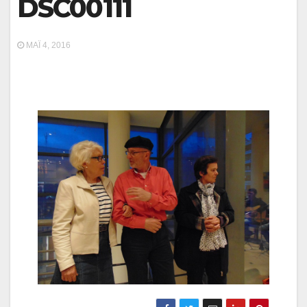
DSC00111
ΜΆΙ 4, 2016