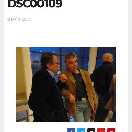
DSC00109
ΜΆΙ 4, 2016