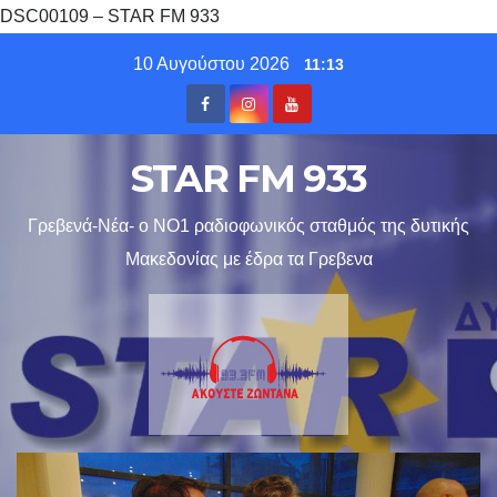
DSC00109 – STAR FM 933
Skip
10 Αυγούστου 2026
11:13
to
content
STAR FM 933
Γρεβενά-Νέα- ο ΝΟ1 ραδιοφωνικός σταθμός της δυτικής
Μακεδονίας με έδρα τα Γρεβενα