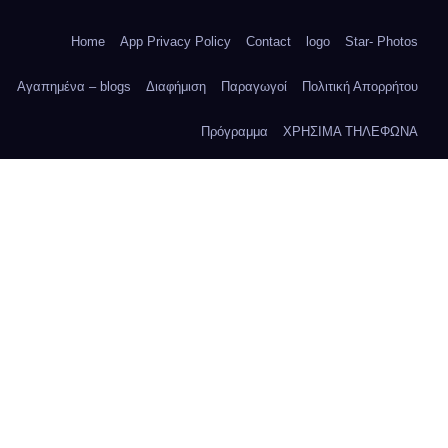
Home
App Privacy Policy
Contact
logo
Star- Photos
Αγαπημένα – blogs
Διαφήμιση
Παραγωγοί
Πολιτική Απορρήτου
Πρόγραμμα
ΧΡΗΣΙΜΑ ΤΗΛΕΦΩΝΑ