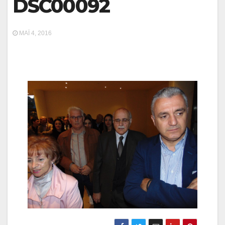
DSC00092
ΜΆΙ 4, 2016