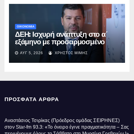
ΟΙΚΟΝΟΜΙΑ
ΔΕΗ: Ισχυρή ανάπτυξη στο α΄
εξάμηνο με προσαρμοσμένο
EBITDA στα €1,2 δισ.
ΑΥΓ 5, 2026
ΧΡΉΣΤΟΣ ΜΊΜΗΣ
ΠΡΌΣΦΑΤΑ ΆΡΘΡΑ
Αναστάσιος Τσιρίκας (Πρόεδρος ομάδας ΣΕΙΡΗΝΕΣ)
στον Star-fm 93.3: «Το όνειρο έγινε πραγματικότητα – Σας
περιμένουμε όλους το Σάββατο στη Μυρσίνα Γρεβενών !»