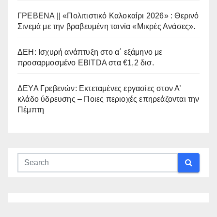
ΓΡΕΒΕΝΑ || «Πολιτιστικό Καλοκαίρι 2026» : Θερινό
Σινεμά με την βραβευμένη ταινία «Μικρές Ανάσες».
ΔΕΗ: Ισχυρή ανάπτυξη στο α΄ εξάμηνο με
προσαρμοσμένο EBITDA στα €1,2 δισ.
ΔΕΥΑ Γρεβενών: Εκτεταμένες εργασίες στον Α’
κλάδο ύδρευσης – Ποιες περιοχές επηρεάζονται την
Πέμπτη