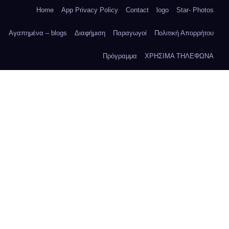
Home
App Privacy Policy
Contact
logo
Star- Photos
Αγαπημένα – blogs
Διαφήμιση
Παραγωγοί
Πολιτική Απορρήτου
Πρόγραμμα
ΧΡΗΣΙΜΑ ΤΗΛΕΦΩΝΑ