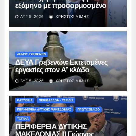
εξάμηνο με προσαρμοσμένο
EBITDA στα €1,2 δισ.
ΑΥΓ 5, 2026
ΧΡΉΣΤΟΣ ΜΊΜΗΣ
ΔΗΜΟΣ ΓΡΕΒΕΝΩΝ
ΔΕΥΑ Γρεβενών: Εκτεταμένες
εργασίες στον Α’ κλάδο
ύδρευσης – Ποιες περιοχές
ΑΥΓ 5, 2026
ΧΡΉΣΤΟΣ ΜΊΜΗΣ
επηρεάζονται την Πέμπτη
ΚΑΣΤΟΡΙΑ
ΠΕΡΙΒΑΛΛΟΝ - ΤΑΞΙΔΙΑ
ΠΕΡΙΦΕΡΕΙΑ ΔΥΤΙΚΗΣ ΜΑΚΕΔΟΝΙΑΣ
ΠΡΩΤΟΣΕΛΙΔΟ
ΤΟΠΙΚΑ
ΠΕΡΙΦΕΡΕΙΑ ΔΥΤΙΚΗΣ
ΜΑΚΕΔΟΝΙΑΣ || Γιώργος