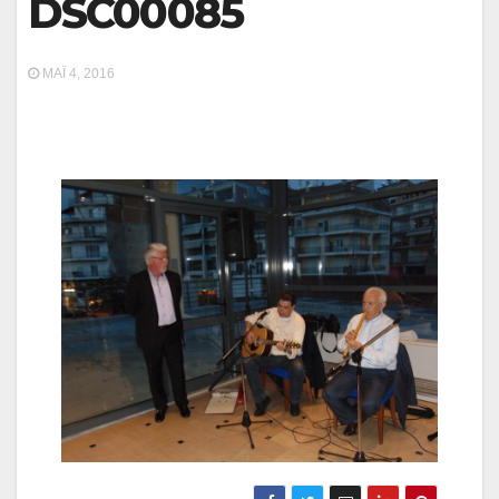
DSC00085
ΜΆΙ 4, 2016