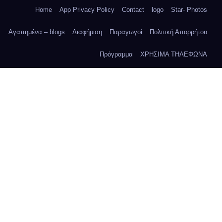
Home
App Privacy Policy
Contact
logo
Star- Photos
Αγαπημένα – blogs
Διαφήμιση
Παραγωγοί
Πολιτική Απορρήτου
Πρόγραμμα
ΧΡΗΣΙΜΑ ΤΗΛΕΦΩΝΑ