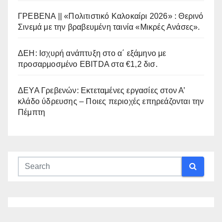
ΓΡΕΒΕΝΑ || «Πολιτιστικό Καλοκαίρι 2026» : Θερινό
Σινεμά με την βραβευμένη ταινία «Μικρές Ανάσες».
ΔΕΗ: Ισχυρή ανάπτυξη στο α΄ εξάμηνο με
προσαρμοσμένο EBITDA στα €1,2 δισ.
ΔΕΥΑ Γρεβενών: Εκτεταμένες εργασίες στον Α’
κλάδο ύδρευσης – Ποιες περιοχές επηρεάζονται την
Πέμπτη