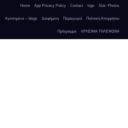
Home
App Privacy Policy
Contact
logo
Star- Photos
Αγαπημένα – blogs
Διαφήμιση
Παραγωγοί
Πολιτική Απορρήτου
Πρόγραμμα
ΧΡΗΣΙΜΑ ΤΗΛΕΦΩΝΑ