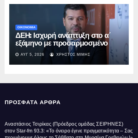
ΟΙΚΟΝΟΜΙΑ
ΔΕΗ: Ισχυρή ανάπτυξη στο α΄
εξάμηνο με προσαρμοσμένο
EBITDA στα €1,2 δισ.
ΑΥΓ 5, 2026
ΧΡΉΣΤΟΣ ΜΊΜΗΣ
ΠΡΌΣΦΑΤΑ ΆΡΘΡΑ
Αναστάσιος Τσιρίκας (Πρόεδρος ομάδας ΣΕΙΡΗΝΕΣ)
στον Star-fm 93.3: «Το όνειρο έγινε πραγματικότητα – Σας
περιμένουμε όλους το Σάββατο στη Μυρσίνα Γρεβενών !»