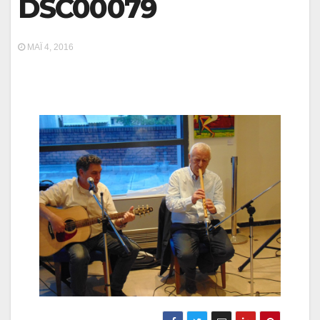
DSC00079
ΜΆΙ 4, 2016