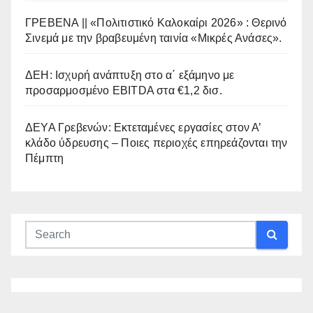
ΓΡΕΒΕΝΑ || «Πολιτιστικό Καλοκαίρι 2026» : Θερινό
Σινεμά με την βραβευμένη ταινία «Μικρές Ανάσες».
ΔΕΗ: Ισχυρή ανάπτυξη στο α΄ εξάμηνο με
προσαρμοσμένο EBITDA στα €1,2 δισ.
ΔΕΥΑ Γρεβενών: Εκτεταμένες εργασίες στον Α’
κλάδο ύδρευσης – Ποιες περιοχές επηρεάζονται την
Πέμπτη