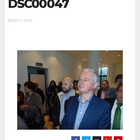
DSC00047
ΜΆΙ 4, 2016