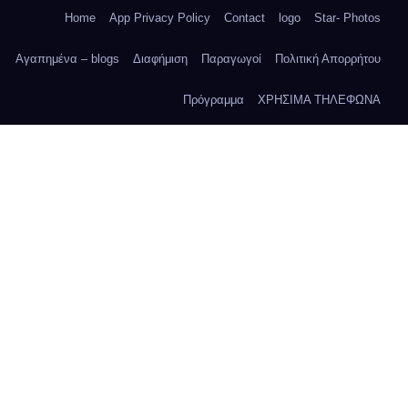
Home
App Privacy Policy
Contact
logo
Star- Photos
Αγαπημένα – blogs
Διαφήμιση
Παραγωγοί
Πολιτική Απορρήτου
Πρόγραμμα
ΧΡΗΣΙΜΑ ΤΗΛΕΦΩΝΑ