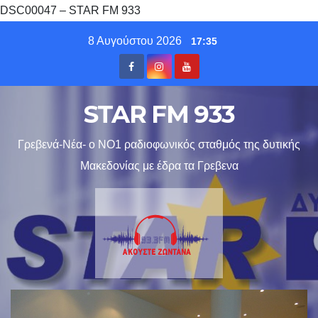
DSC00047 – STAR FM 933
Skip
8 Αυγούστου 2026
17:35
to
content
STAR FM 933
Γρεβενά-Νέα- ο ΝΟ1 ραδιοφωνικός σταθμός της δυτικής
Μακεδονίας με έδρα τα Γρεβενα