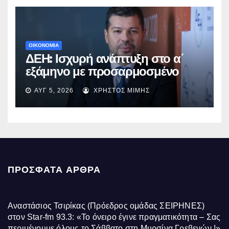
ΟΙΚΟΝΟΜΙΑ
ΔΕΗ: Ισχυρή ανάπτυξη στο α΄
εξάμηνο με προσαρμοσμένο
EBITDA στα €1,2 δισ.
ΑΥΓ 5, 2026
ΧΡΉΣΤΟΣ ΜΊΜΗΣ
ΠΡΌΣΦΑΤΑ ΆΡΘΡΑ
Αναστάσιος Τσιρίκας (Πρόεδρος ομάδας ΣΕΙΡΗΝΕΣ)
στον Star-fm 93.3: «Το όνειρο έγινε πραγματικότητα – Σας
περιμένουμε όλους το Σάββατο στη Μυρσίνα Γρεβενών !»