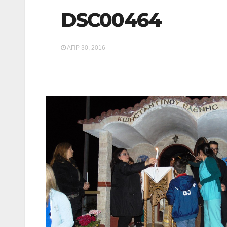
DSC00464
ΑΠΡ 30, 2016