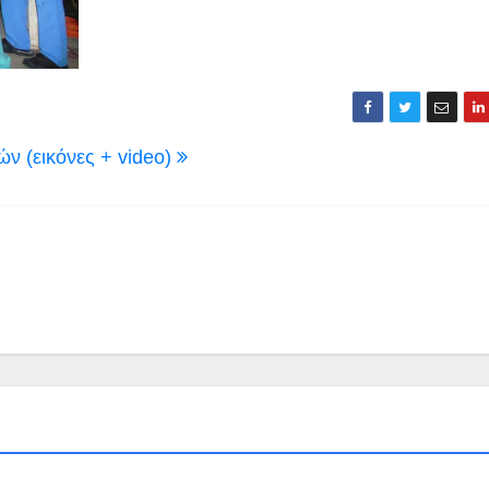
ν (εικόνες + video)