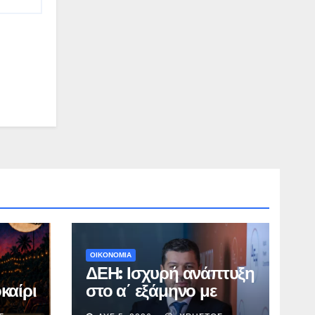
ΟΙΚΟΝΟΜΙΑ
ΔΕΗ: Ισχυρή ανάπτυξη
καίρι
στο α΄ εξάμηνο με
νεμά
προσαρμοσμένο