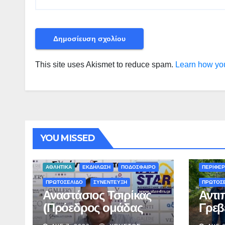
This site uses Akismet to reduce spam.
Learn how you
YOU MISSED
ΠΕΡΙΒΑΛΛ
ΑΘΛΗΤΙΚΑ
ΕΚΔΗΛΩΣΗ
ΠΟΔΟΣΦΑΙΡΟ
ΠΕΡΙΦΕΡ
ΠΡΩΤΟΣΕΛΙΔΟ
ΣΥΝΕΝΤΕΥΞΗ
ΠΡΩΤΟΣ
Αναστάσιος Τσιρίκας
Αντι
(Πρόεδρος ομάδας
Γρεβ
ΣΕΙΡΗΝΕΣ) στον Star-
Ολοκ