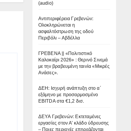
(audio)
Αντιπεριφέρεια Γρεβενών:
Ολοκληρώνεται η
ασφαλτόστρωση της οδού
Περιβόλι – Αβδέλλα
ΓΡΕΒΕΝΑ || «Πολιτιστικό
Καλοκαίρι 2026» : Θερινό Σινεμά
με την βραβευμένη ταινία «Μικρές
Ανάσες».
ΔΕΗ: Ισχυρή ανάπτυξη στο α΄
εξάμηνο με προσαρμοσμένο
EBITDA στα €1,2 δισ.
ΔΕΥΑ Γρεβενών: Εκτεταμένες
εργασίες στον Α’ κλάδο ύδρευσης
– Ποιες περιοχές επηρεάζονται