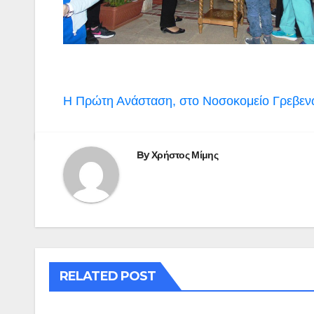
Πλοήγηση
H Πρώτη Ανάσταση, στο Νοσοκομείο Γρεβενώ
άρθρων
By
Χρήστος Μίμης
RELATED POST