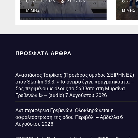
ΑΥΓ 7, 2026
ΧΡΉΣΤΟΣ
ΑΥΓ 6
fm 93.3: «Το όνειρο
ασφα
έγινε πραγματικότητα –
οδού
ΜΊΜΗΣ
ΜΊΜΗΣ
Σας περιμένουμε
Αβδέ
όλους το Σάββατο στη
Μυρσίνα Γρεβενών !» –
(audio)
ΠΡΌΣΦΑΤΑ ΆΡΘΡΑ
Αναστάσιος Τσιρίκας (Πρόεδρος ομάδας ΣΕΙΡΗΝΕΣ)
στον Star-fm 93.3: «Το όνειρο έγινε πραγματικότητα –
Σας περιμένουμε όλους το Σάββατο στη Μυρσίνα
Γρεβενών !» – (audio)
7 Αυγούστου 2026
Αντιπεριφέρεια Γρεβενών: Ολοκληρώνεται η
ασφαλτόστρωση της οδού Περιβόλι – Αβδέλλα
6
Αυγούστου 2026