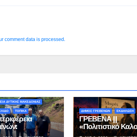
r comment data is processed.
ΟΝ - ΤΑΞΙΔΙΑ
ΕΙΑ ΔΥΤΙΚΗΣ ΜΑΚΕΔΟΝΙΑΣ
ΕΛΙΔΟ
ΤΟΠΙΚΑ
ΔΗΜΟΣ ΓΡΕΒΕΝΩΝ
ΕΚΔΗΛΩΣΗ
περιφέρεια
ΓΡΕΒΕΝΑ ||
ενών:
«Πολιτιστικό Καλο
ληρώνεται η
2026» : Θερινό Σι