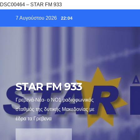
DSC00464 – STAR FM 933
Skip
7 Αυγούστου 2026
22:04
to
content
STAR FM 933
Γρεβενά-Νέα- ο ΝΟ1 ραδιοφωνικός
σταθμός της δυτικής Μακεδονίας με
έδρα τα Γρεβενα