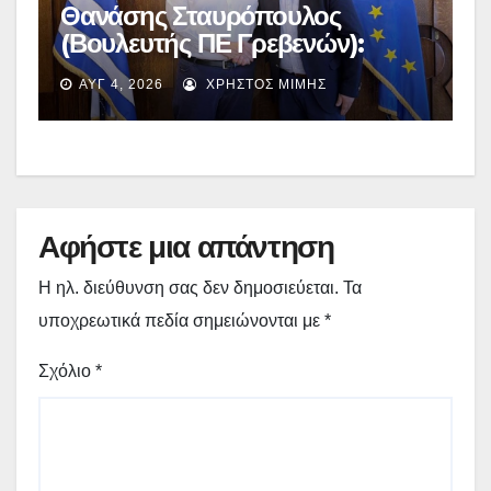
Θανάσης Σταυρόπουλος
(Βουλευτής ΠΕ Γρεβενών):
Έκτακτη χρηματοδότηση
ΑΥΓ 4, 2026
ΧΡΉΣΤΟΣ ΜΊΜΗΣ
400.000€ για επιπλέον
εργασίες στο Δημοτικό Στάδιο
Γρεβενών «Μίλτος Τεντόγλου»
Αφήστε μια απάντηση
Η ηλ. διεύθυνση σας δεν δημοσιεύεται.
Τα
υποχρεωτικά πεδία σημειώνονται με
*
Σχόλιο
*