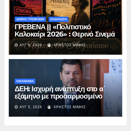
ΔΗΜΟΣ ΓΡΕΒΕΝΩΝ
ΕΚΔΗΛΩΣΗ
ΓΡΕΒΕΝΑ || «Πολιτιστικό
Καλοκαίρι 2026» : Θερινό Σινεμά
με την βραβευμένη ταινία
ΑΥΓ 6, 2026
ΧΡΉΣΤΟΣ ΜΊΜΗΣ
«Μικρές Ανάσες».
ΟΙΚΟΝΟΜΙΑ
ΔΕΗ: Ισχυρή ανάπτυξη στο α΄
εξάμηνο με προσαρμοσμένο
EBITDA στα €1,2 δισ.
ΑΥΓ 5, 2026
ΧΡΉΣΤΟΣ ΜΊΜΗΣ