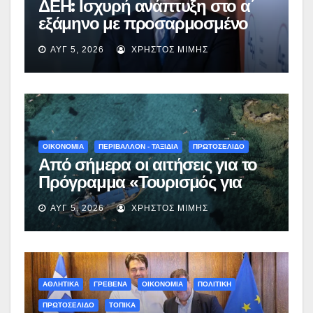
ΔΕΗ: Ισχυρή ανάπτυξη στο α΄
εξάμηνο με προσαρμοσμένο
EBITDA στα €1,2 δισ.
ΑΥΓ 5, 2026
ΧΡΉΣΤΟΣ ΜΊΜΗΣ
ΟΙΚΟΝΟΜΙΑ
ΠΕΡΙΒΑΛΛΟΝ - ΤΑΞΙΔΙΑ
ΠΡΩΤΟΣΕΛΙΔΟ
Από σήμερα οι αιτήσεις για το
Πρόγραμμα «Τουρισμός για
Όλους 2026-2027» – Πότε λήγει
ΑΥΓ 5, 2026
ΧΡΉΣΤΟΣ ΜΊΜΗΣ
η προσθεσμία
ΑΘΛΗΤΙΚΑ
ΓΡΕΒΕΝΑ
ΟΙΚΟΝΟΜΙΑ
ΠΟΛΙΤΙΚΗ
ΠΡΩΤΟΣΕΛΙΔΟ
ΤΟΠΙΚΑ