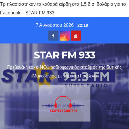
Τριπλασιάστηκαν τα καθαρά κέρδη στα 1,5 δισ. δολάρια για το
Facebook – STAR FM 933
Skip
7 Αυγούστου 2026
22:19
to
content
STAR FM 933
Γρεβενά-Νέα- ο ΝΟ1 ραδιοφωνικός σταθμός της δυτικής
Μακεδονίας με έδρα τα Γρεβενα