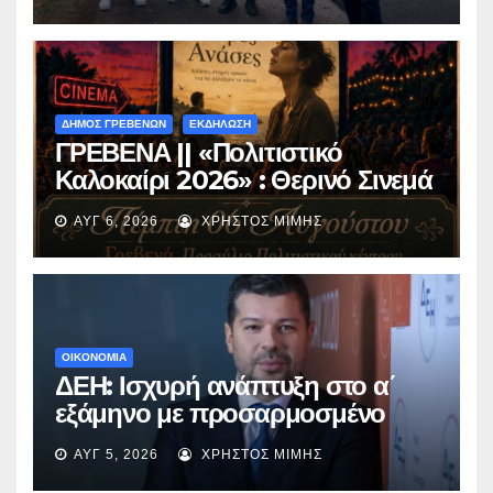
Περιβόλι – Αβδέλλα
ΔΗΜΟΣ ΓΡΕΒΕΝΩΝ
ΕΚΔΗΛΩΣΗ
ΓΡΕΒΕΝΑ || «Πολιτιστικό
Καλοκαίρι 2026» : Θερινό Σινεμά
με την βραβευμένη ταινία
ΑΥΓ 6, 2026
ΧΡΉΣΤΟΣ ΜΊΜΗΣ
«Μικρές Ανάσες».
ΟΙΚΟΝΟΜΙΑ
ΔΕΗ: Ισχυρή ανάπτυξη στο α΄
εξάμηνο με προσαρμοσμένο
EBITDA στα €1,2 δισ.
ΑΥΓ 5, 2026
ΧΡΉΣΤΟΣ ΜΊΜΗΣ