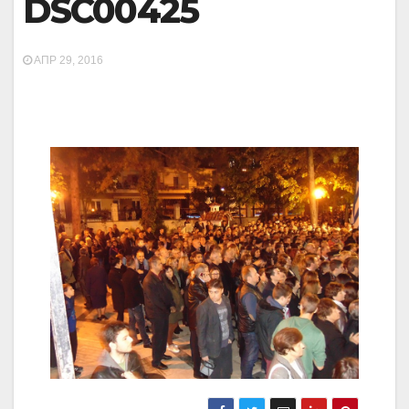
DSC00425
ΑΠΡ 29, 2016