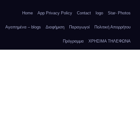
Home
App Privacy Policy
Contact
logo
Star- Photos
Αγαπημένα – blogs
Διαφήμιση
Παραγωγοί
Πολιτική Απορρήτου
Πρόγραμμα
ΧΡΗΣΙΜΑ ΤΗΛΕΦΩΝΑ