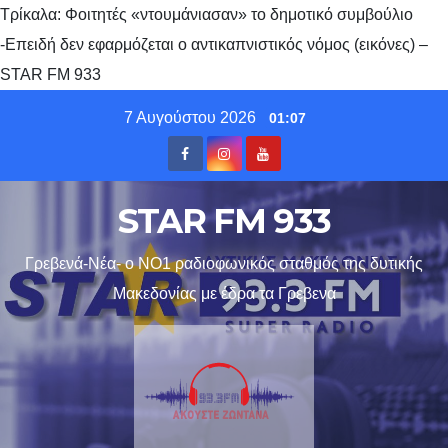
Τρίκαλα: Φοιτητές «ντουμάνιασαν» το δημοτικό συμβούλιο
-Επειδή δεν εφαρμόζεται ο αντικαπνιστικός νόμος (εικόνες) –
STAR FM 933
Skip
7 Αυγούστου 2026
01:07
to
content
STAR FM 933
Γρεβενά-Νέα- ο ΝΟ1 ραδιοφωνικός σταθμός της δυτικής
Μακεδονίας με έδρα τα Γρεβενα