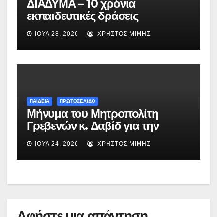
ΔΙΑΔΥΜΑ – 10 χρόνια
εκπαιδευτικές δράσεις
ενημέρωσης και
ΙΟΎΛ 28, 2026
ΧΡΉΣΤΟΣ ΜΊΜΗΣ
ευαισθητοποίησης στη Δυτική
Μακεδονία
ΠΑΙΔΕΙΑ
ΠΡΩΤΟΣΕΛΙΔΟ
Μήνυμα του Μητροπολίτη
Γρεβενών κ. Δαβίδ για την
ανακοίνωση των
ΙΟΎΛ 24, 2026
ΧΡΉΣΤΟΣ ΜΊΜΗΣ
αποτελεσμάτων των
Πανελλαδικών Εξετάσεων
Αφήστε μια απάντηση