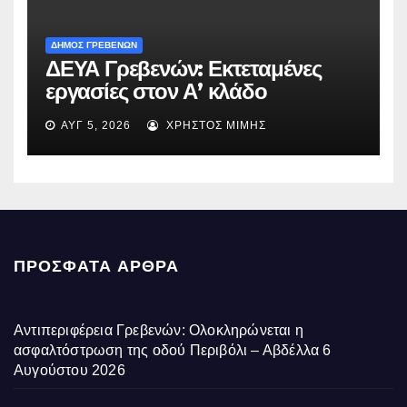
ΔΗΜΟΣ ΓΡΕΒΕΝΩΝ
ΔΕΥΑ Γρεβενών: Εκτεταμένες
εργασίες στον Α’ κλάδο
ύδρευσης – Ποιες περιοχές
ΑΥΓ 5, 2026
ΧΡΉΣΤΟΣ ΜΊΜΗΣ
επηρεάζονται την Πέμπτη
ΠΡΌΣΦΑΤΑ ΆΡΘΡΑ
Αντιπεριφέρεια Γρεβενών: Ολοκληρώνεται η
ασφαλτόστρωση της οδού Περιβόλι – Αβδέλλα
6
Αυγούστου 2026