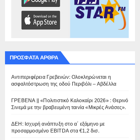
ΠΡΌΣΦΑΤΑ ΆΡΘΡΑ
Αντιπεριφέρεια Γρεβενών: Ολοκληρώνεται η
ασφαλτόστρωση της οδού Περιβόλι – Αβδέλλα
ΓΡΕΒΕΝΑ || «Πολιτιστικό Καλοκαίρι 2026» : Θερινό
Σινεμά με την βραβευμένη ταινία «Μικρές Ανάσες».
ΔΕΗ: Ισχυρή ανάπτυξη στο α΄ εξάμηνο με
προσαρμοσμένο EBITDA στα €1,2 δισ.