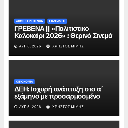
ΔΗΜΟΣ ΓΡΕΒΕΝΩΝ
ΕΚΔΗΛΩΣΗ
ΓΡΕΒΕΝΑ || «Πολιτιστικό
Καλοκαίρι 2026» : Θερινό Σινεμά
με την βραβευμένη ταινία
ΑΥΓ 6, 2026
ΧΡΉΣΤΟΣ ΜΊΜΗΣ
«Μικρές Ανάσες».
ΟΙΚΟΝΟΜΙΑ
ΔΕΗ: Ισχυρή ανάπτυξη στο α΄
εξάμηνο με προσαρμοσμένο
EBITDA στα €1,2 δισ.
ΑΥΓ 5, 2026
ΧΡΉΣΤΟΣ ΜΊΜΗΣ