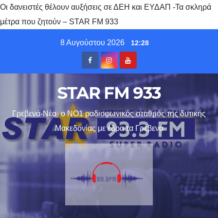
Οι δανειστές θέλουν αυξήσεις σε ΔΕΗ και ΕΥΔΑΠ -Τα σκληρά
μέτρα που ζητούν – STAR FM 933
Skip
8 Αυγούστου 2026
12:28
to
content
STAR FM 933
Γρεβενά-Νέα- ο ΝΟ1 ραδιοφωνικός σταθμός της δυτικής
Μακεδονίας με έδρα τα Γρεβενα