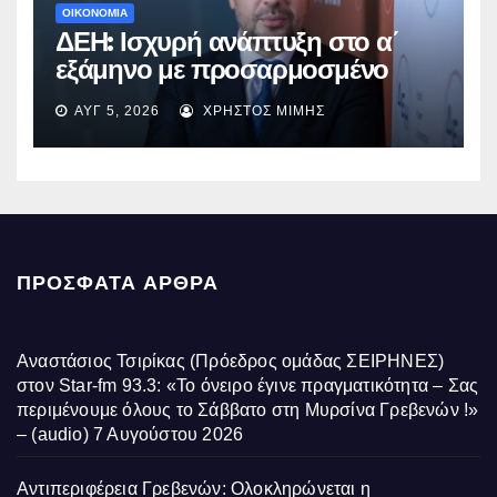
ΟΙΚΟΝΟΜΙΑ
ΔΕΗ: Ισχυρή ανάπτυξη στο α΄
εξάμηνο με προσαρμοσμένο
EBITDA στα €1,2 δισ.
ΑΥΓ 5, 2026
ΧΡΉΣΤΟΣ ΜΊΜΗΣ
ΠΡΌΣΦΑΤΑ ΆΡΘΡΑ
Αναστάσιος Τσιρίκας (Πρόεδρος ομάδας ΣΕΙΡΗΝΕΣ)
στον Star-fm 93.3: «Το όνειρο έγινε πραγματικότητα – Σας
περιμένουμε όλους το Σάββατο στη Μυρσίνα Γρεβενών !»
– (audio)
7 Αυγούστου 2026
Αντιπεριφέρεια Γρεβενών: Ολοκληρώνεται η