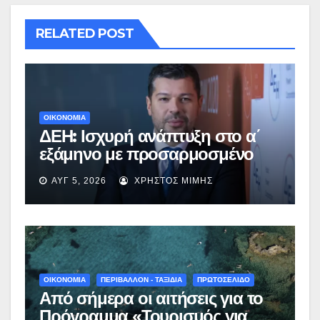
RELATED POST
ΟΙΚΟΝΟΜΙΑ
ΔΕΗ: Ισχυρή ανάπτυξη στο α΄
εξάμηνο με προσαρμοσμένο
EBITDA στα €1,2 δισ.
ΑΥΓ 5, 2026
ΧΡΉΣΤΟΣ ΜΊΜΗΣ
ΟΙΚΟΝΟΜΙΑ
ΠΕΡΙΒΑΛΛΟΝ - ΤΑΞΙΔΙΑ
ΠΡΩΤΟΣΕΛΙΔΟ
Από σήμερα οι αιτήσεις για το
Πρόγραμμα «Τουρισμός για