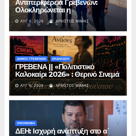
Αντιπεριφέρεια Γρεβενών:
Ολοκληρώνεται η
ασφαλτόστρωση της οδού
ΑΥΓ 6, 2026
ΧΡΉΣΤΟΣ ΜΊΜΗΣ
Περιβόλι – Αβδέλλα
ΔΗΜΟΣ ΓΡΕΒΕΝΩΝ
ΕΚΔΗΛΩΣΗ
ΓΡΕΒΕΝΑ || «Πολιτιστικό
Καλοκαίρι 2026» : Θερινό Σινεμά
με την βραβευμένη ταινία
ΑΥΓ 6, 2026
ΧΡΉΣΤΟΣ ΜΊΜΗΣ
«Μικρές Ανάσες».
ΟΙΚΟΝΟΜΙΑ
ΔΕΗ: Ισχυρή ανάπτυξη στο α΄