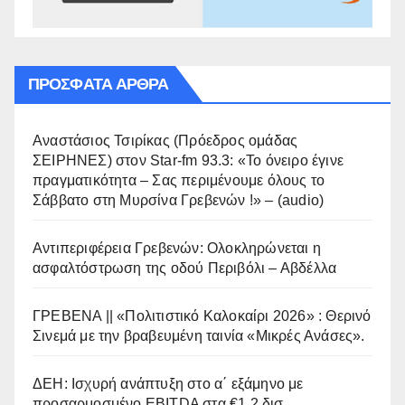
ΠΡΌΣΦΑΤΑ ΆΡΘΡΑ
Αναστάσιος Τσιρίκας (Πρόεδρος ομάδας
ΣΕΙΡΗΝΕΣ) στον Star-fm 93.3: «Το όνειρο έγινε
πραγματικότητα – Σας περιμένουμε όλους το
Σάββατο στη Μυρσίνα Γρεβενών !» – (audio)
Αντιπεριφέρεια Γρεβενών: Ολοκληρώνεται η
ασφαλτόστρωση της οδού Περιβόλι – Αβδέλλα
ΓΡΕΒΕΝΑ || «Πολιτιστικό Καλοκαίρι 2026» : Θερινό
Σινεμά με την βραβευμένη ταινία «Μικρές Ανάσες».
ΔΕΗ: Ισχυρή ανάπτυξη στο α΄ εξάμηνο με
προσαρμοσμένο EBITDA στα €1,2 δισ.