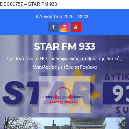
DSC01757 – STAR FM 933
Skip
8 Αυγούστου 2026
02:22
to
content
STAR FM 933
Γρεβενά-Νέα- ο ΝΟ1 ραδιοφωνικός σταθμός της δυτικής
Μακεδονίας με έδρα τα Γρεβενα