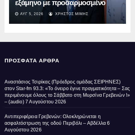
εξάμηνο με προσαρμοσμένο
EBITDA στα €1,2 δισ.
ΑΥΓ 5, 2026
ΧΡΉΣΤΟΣ ΜΊΜΗΣ
ΠΡΌΣΦΑΤΑ ΆΡΘΡΑ
Αναστάσιος Τσιρίκας (Πρόεδρος ομάδας ΣΕΙΡΗΝΕΣ)
στον Star-fm 93.3: «Το όνειρο έγινε πραγματικότητα – Σας
περιμένουμε όλους το Σάββατο στη Μυρσίνα Γρεβενών !»
– (audio)
7 Αυγούστου 2026
Αντιπεριφέρεια Γρεβενών: Ολοκληρώνεται η
ασφαλτόστρωση της οδού Περιβόλι – Αβδέλλα
6
Αυγούστου 2026