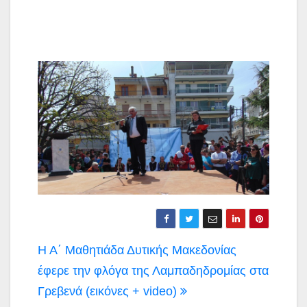
Πλοήγηση
Η Α΄ Μαθητιάδα Δυτικής Μακεδονίας
άρθρων
έφερε την φλόγα της Λαμπαδηδρομίας στα
Γρεβενά (εικόνες + video)