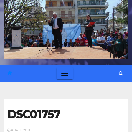
DSC01757
ΑΠΡ 1, 2016