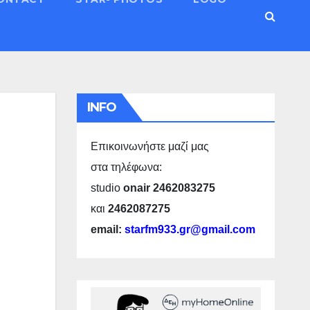
INFO
Επικοινωνήστε μαζί μας
στα τηλέφωνα:
studio
onair 2462083275
και
2462087275
email:
starfm933.gr@gmail.com