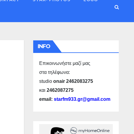
INFO
Επικοινωνήστε μαζί μας
στα τηλέφωνα:
studio
onair 2462083275
και
2462087275
email:
starfm933.gr@gmail.com