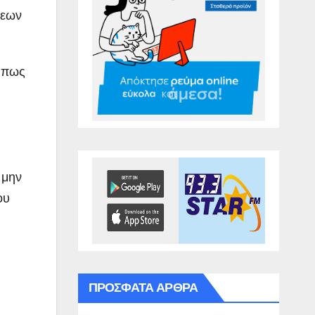
ξεων
ο πως
 μην
ου
ΠΡΌΣΦΑΤΑ ΆΡΘΡΑ