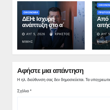
ΟΙΚΟΝΟΜ
ΟΙΚΟΝΟΜΙΑ
ΠΡΩΤΟΣ
ΔΕΗ: Ισχυρή
Από 
ανάπτυξη στο α΄
αιτήσ
εξάμηνο με
Πρό
ΑΥΓ 5, 2026
ΧΡΉΣΤΟΣ
ΑΥΓ 5
προσαρμοσμένο
«Του
EBITDA στα €1,2 δισ.
2026
ΜΊΜΗΣ
ΜΊΜΗΣ
λήγε
Αφήστε μια απάντηση
Η ηλ. διεύθυνση σας δεν δημοσιεύεται.
Τα υποχρεωτι
Σχόλιο
*