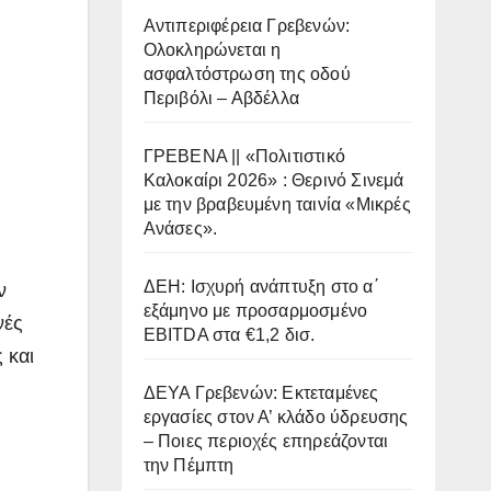
Αντιπεριφέρεια Γρεβενών:
Ολοκληρώνεται η
ασφαλτόστρωση της οδού
Περιβόλι – Αβδέλλα
ΓΡΕΒΕΝΑ || «Πολιτιστικό
Καλοκαίρι 2026» : Θερινό Σινεμά
με την βραβευμένη ταινία «Μικρές
Ανάσες».
ΔΕΗ: Ισχυρή ανάπτυξη στο α΄
ν
εξάμηνο με προσαρμοσμένο
νές
EBITDA στα €1,2 δισ.
 και
ΔΕΥΑ Γρεβενών: Εκτεταμένες
εργασίες στον Α’ κλάδο ύδρευσης
– Ποιες περιοχές επηρεάζονται
την Πέμπτη