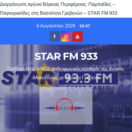
Διοργάνωση αγώνα Βόρειας Περιφέρειας: Παμπαίδες –
Παγκορασίδες στη Βασιλίτσα Γρεβενών – STAR FM 933
Skip
6 Αυγούστου 2026
16:07
to
content
STAR FM 933
Γρεβενά-Νέα- ο ΝΟ1 ραδιοφωνικός σταθμός της δυτικής
Μακεδονίας με έδρα τα Γρεβενα