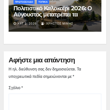
ΠΡΩΤΟΣΕΛΙΔΟ
ΤΟΠΙΚΑ
Πολιτιστικό Καλοκαίρι 2026: Ο
Αύγουστος μετατρέπει τα
Γρεβενά σε μια απέραντη σκηνή
ΑΥΓ 1, 2026
ΧΡΉΣΤΟΣ ΜΊΜΗΣ
πολιτισμού – Το αναλυτικό
πρόγραμμα
Αφήστε μια απάντηση
Η ηλ. διεύθυνση σας δεν δημοσιεύεται.
Τα
υποχρεωτικά πεδία σημειώνονται με
*
Σχόλιο
*