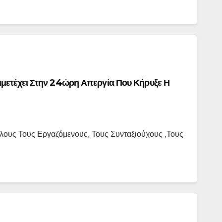
μετέχει Στην 24ώρη Απεργία Που Κήρυξε Η
λους Τους Εργαζόμενους, Τους Συνταξιούχους ,τους