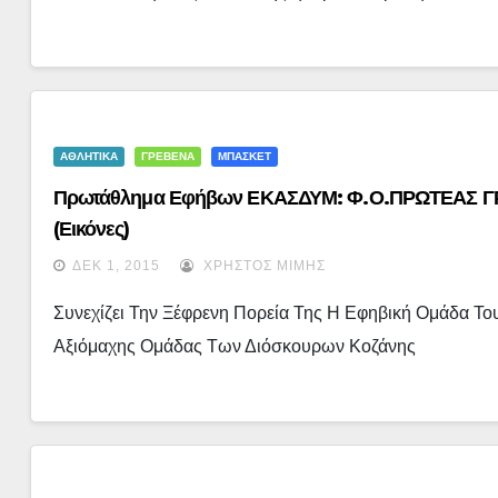
ΑΘΛΗΤΙΚΑ
ΓΡΕΒΕΝΑ
ΜΠΑΣΚΕΤ
Πρωτάθλημα Εφήβων ΕΚΑΣΔΥΜ: Φ.Ο.ΠΡΩΤΕΑΣ Γ
(εικόνες)
ΔΕΚ 1, 2015
ΧΡΉΣΤΟΣ ΜΊΜΗΣ
Συνεχίζει Την Ξέφρενη Πορεία Της Η Εφηβική Ομάδα Τ
Αξιόμαχης Ομάδας Των Διόσκουρων Κοζάνης