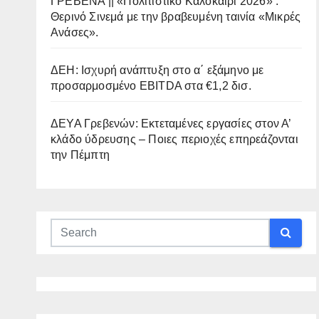
ΓΡΕΒΕΝΑ || «Πολιτιστικό Καλοκαίρι 2026» :
Θερινό Σινεμά με την βραβευμένη ταινία «Μικρές
Ανάσες».
ΔΕΗ: Ισχυρή ανάπτυξη στο α΄ εξάμηνο με
προσαρμοσμένο EBITDA στα €1,2 δισ.
ΔΕΥΑ Γρεβενών: Εκτεταμένες εργασίες στον Α’
κλάδο ύδρευσης – Ποιες περιοχές επηρεάζονται
την Πέμπτη