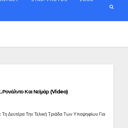
Κ.Ρονάλντο Και Νεϊμάρ (video)
Τη Δευτέρα Την Τελική Τριάδα Των Υποψηφίων Για