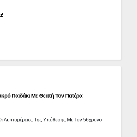
α!
ικρό Παιδάκι Με Θεατή Τον Πατέρα
Οι Λεπτομέρειες Της Υπόθεσης Με Τον 56χρονο