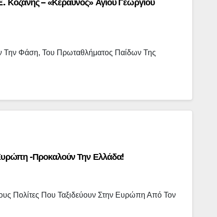
E. Κοζάνης – «Κεραυνός» Αγίου Γεωργίου
τήν Την Φάση, Του Πρωταθλήματος Παίδων Της
 Ευρώπη -Προκαλούν Την Ελλάδα!
κους Πολίτες Που Ταξιδεύουν Στην Ευρώπη Από Τον