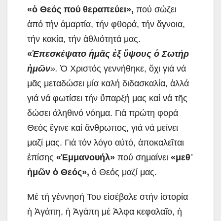
«
ὁ
Θεός πού θεραπεύει»,
πού σώζει
ἀπό τήν ἁμαρτία, τήν φθορά, τήν ἄγνοια,
τήν κακία, τήν ἀθλιότητά μας.
«
Ἐ
πεσκέψατο
ἡ
μ
ᾶ
ς
ἐ
ξ
ὕ
ψους
ὁ
Σωτήρ
ἡ
μ
ῶ
ν
».
Ὁ Χριστός γεννήθηκε, ὄχι γιά νά
μᾶς μεταδώσει μία καλή διδασκαλία, ἀλλά
γιά νά φωτίσει τήν ὕπαρξή μας καί νά τῆς
δώσει ἀληθινό νόημα. Γιά πρώτη φορά
Θεός ἔγινε καί ἄνθρωπος, γιά νά μείνει
μαζί μας. Γιά τόν λόγο αὐτό, ἀποκαλεῖται
ἐπίσης
«
Ἐ
μμανουήλ»
πού σημαίνει
«μεθ
᾽
ἡ
μ
ῶ
ν
ὁ
Θεός»,
ὁ Θεός μαζί μας.
Μέ τή γέννησή Του εἰσέβαλε στήν ἱστορία
ἡ Ἀγάπη, ἡ Ἀγάπη μέ Ἀλφα κεφαλαῖο, ἡ