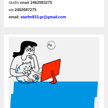
studio
onair 2462083275
και
2462087275
email:
starfm933.gr@gmail.com