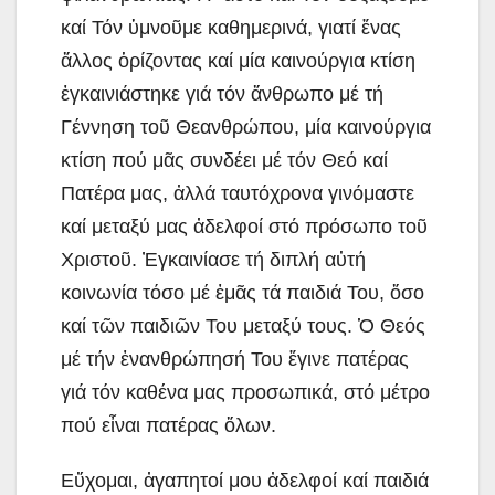
καί Τόν ὑμνοῦμε καθημερινά, γιατί ἕνας
ἄλλος ὁρίζοντας καί μία καινούργια κτίση
ἐγκαινιάστηκε γιά τόν ἄνθρωπο μέ τή
Γέννηση τοῦ Θεανθρώπου, μία καινούργια
κτίση πού μᾶς συνδέει μέ τόν Θεό καί
Πατέρα μας, ἀλλά ταυτόχρονα γινόμαστε
καί μεταξύ μας ἀδελφοί στό πρόσωπο τοῦ
Χριστοῦ. Ἐγκαινίασε τή διπλή αὐτή
κοινωνία τόσο μέ ἐμᾶς τά παιδιά Του, ὅσο
καί τῶν παιδιῶν Του μεταξύ τους. Ὁ Θεός
μέ τήν ἐνανθρώπησή Του ἔγινε πατέρας
γιά τόν καθένα μας προσωπικά, στό μέτρο
πού εἶναι πατέρας ὅλων.
Εὔχομαι, ἀγαπητοί μου ἀδελφοί καί παιδιά