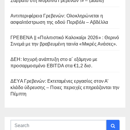
Σάββατο στη Μυρσίνα Γρεβενών !» – (audio)
Αντιπεριφέρεια Γρεβενών: Ολοκληρώνεται η
ασφαλτόστρωση της οδού Περιβόλι – Αβδέλλα
ΓΡΕΒΕΝΑ || «Πολιτιστικό Καλοκαίρι 2026» : Θερινό
Σινεμά με την βραβευμένη ταινία «Μικρές Ανάσες».
ΔΕΗ: Ισχυρή ανάπτυξη στο α΄ εξάμηνο με
προσαρμοσμένο EBITDA στα €1,2 δισ.
ΔΕΥΑ Γρεβενών: Εκτεταμένες εργασίες στον Α’
κλάδο ύδρευσης – Ποιες περιοχές επηρεάζονται την
Πέμπτη