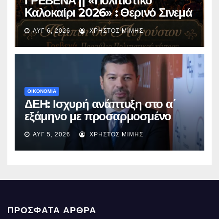
ΓΡΕΒΕΝΑ || «Πολιτιστικό
Καλοκαίρι 2026» : Θερινό Σινεμά
με την βραβευμένη ταινία
ΑΥΓ 6, 2026
ΧΡΉΣΤΟΣ ΜΊΜΗΣ
«Μικρές Ανάσες».
ΟΙΚΟΝΟΜΙΑ
ΔΕΗ: Ισχυρή ανάπτυξη στο α΄
εξάμηνο με προσαρμοσμένο
EBITDA στα €1,2 δισ.
ΑΥΓ 5, 2026
ΧΡΉΣΤΟΣ ΜΊΜΗΣ
ΠΡΌΣΦΑΤΑ ΆΡΘΡΑ