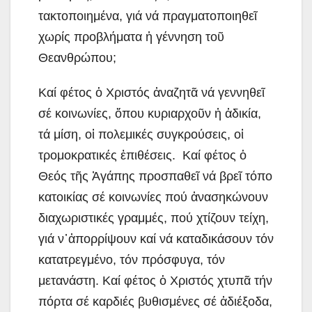
τακτοποιημένα, γιά νά πραγματοποιηθεῖ
χωρίς προβλήματα ἡ γέννηση τοῦ
Θεανθρώπου;
Καί φέτος ὁ Χριστός ἀναζητᾶ νά γεννηθεῖ
σέ κοινωνίες, ὅπου κυριαρχοῦν ἡ ἀδικία,
τά μίση, οἱ πολεμικές συγκρούσεις, οἱ
τρομοκρατικές ἐπιθέσεις. Καί φέτος ὁ
Θεός τῆς Ἀγάπης προσπαθεῖ νά βρεῖ τόπο
κατοικίας σέ κοινωνίες πού ἀνασηκώνουν
διαχωριστικές γραμμές, πού χτίζουν τείχη,
γιά ν᾽ἀπορρίψουν καί νά καταδικάσουν τόν
κατατρεγμένο, τόν πρόσφυγα, τόν
μετανάστη. Καί φέτος ὁ Χριστός χτυπᾶ τήν
πόρτα σέ καρδιές βυθισμένες σέ ἀδιέξοδα,