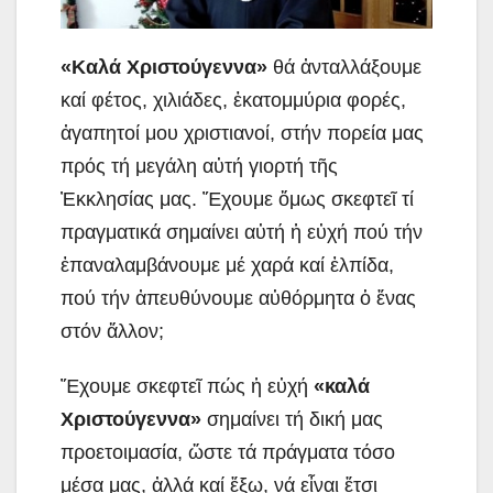
«Καλά Χριστούγεννα»
θά ἀνταλλάξουμε
καί φέτος, χιλιάδες, ἑκατομμύρια φορές,
ἀγαπητοί μου χριστιανοί, στήν πορεία μας
πρός τή μεγάλη αὐτή γιορτή τῆς
Ἐκκλησίας μας. Ἔχουμε ὅμως σκεφτεῖ τί
πραγματικά σημαίνει αὐτή ἡ εὐχή πού τήν
ἐπαναλαμβάνουμε μέ χαρά καί ἐλπίδα,
πού τήν ἀπευθύνουμε αὐθόρμητα ὁ ἕνας
στόν ἄλλον;
Ἔχουμε σκεφτεῖ πώς ἡ εὐχή
«καλά
Χριστούγεννα»
σημαίνει τή δική μας
προετοιμασία, ὥστε τά πράγματα τόσο
μέσα μας, ἀλλά καί ἔξω, νά εἶναι ἔτσι