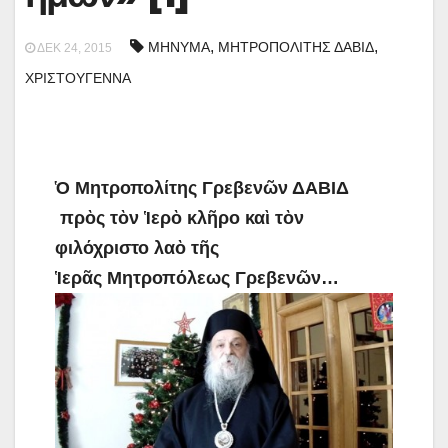
,
,
ΜΗΝΥΜΑ
ΜΗΤΡΟΠΟΛΙΤΗΣ ΔΑΒΙΔ
ΔΕΚ 24, 2015
ΧΡΙΣΤΟΥΓΕΝΝΑ
Ὁ
Μητροπολίτης Γρεβεν
ῶ
ν ΔΑΒΙ
Δ
πρ
ὸ
ς τ
ὸ
ν
Ἱ
ερ
ὸ
κλ
ῆ
ρο κα
ὶ
τ
ὸ
ν
φιλόχριστο λα
ὸ
τ
ῆ
ς
Ἱ
ερ
ᾶ
ς Μητροπόλεως Γρεβεν
ῶ
ν
…