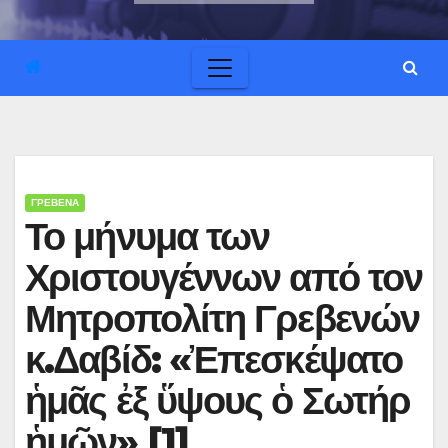
ΓΡΕΒΕΝΑ
Το μήνυμα των
Χριστουγέννων από τον
Μητροπολίτη Γρεβενών
κ.Δαβίδ: «Ἐπεσκέψατο
ἡμᾶς ἐξ ὕψους ὁ Σωτήρ
ἡμῶν» [1]