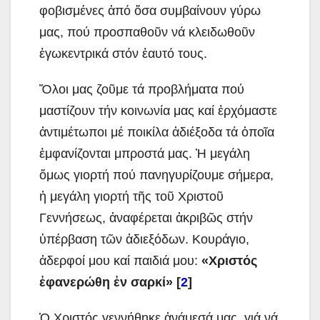
φοβισμένες ἀπό ὅσα συμβαίνουν γύρω
μας, πού προσπαθοῦν νά κλειδωθοῦν
ἐγωκεντρικά στόν ἑαυτό τους.
Ὅλοι μας ζοῦμε τά προβλήματα πού
μαστίζουν τήν κοινωνία μας καί ἐρχόμαστε
ἀντιμέτωποι μέ ποικίλα ἀδιέξοδα τά ὁποῖα
ἐμφανίζονται μπροστά μας. Ἡ μεγάλη
ὅμως γιορτή πού πανηγυρίζουμε σήμερα,
ἡ μεγάλη γιορτή τῆς τοῦ Χριστοῦ
Γεννήσεως, ἀναφέρεται ἀκριβῶς στήν
ὑπέρβαση τῶν ἀδιεξόδων. Κουράγιο,
ἀδερφοί μου καί παιδιά μου:
«Χριστός
ἐ
φανερώθη
ἐ
ν σαρκί» [
2
]
Ὁ Χριστός γεννήθηκε ἀνάμεσά μας, γιά νά