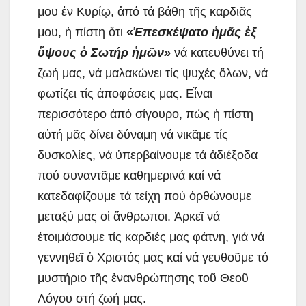
μου ἐν Κυρίῳ, ἀπό τά βάθη τῆς καρδιᾶς
μου, ἡ πίστη ὅτι
«
Ἐ
πεσκέψατο
ἡ
μ
ᾶ
ς
ἐ
ξ
ὕ
ψους
ὁ
Σωτήρ
ἡ
μ
ῶ
ν»
νά κατευθύνει τή
ζωή μας, νά μαλακώνει τίς ψυχές ὅλων, νά
φωτίζει τίς ἀποφάσεις μας. Εἶναι
περισσότερο ἀπό σίγουρο, πώς ἡ πίστη
αὐτή μᾶς δίνει δύναμη νά νικᾶμε τίς
δυσκολίες, νά ὑπερβαίνουμε τά ἀδιέξοδα
πού συναντᾶμε καθημερινά καί νά
κατεδαφίζουμε τά τείχη πού ὀρθώνουμε
μεταξύ μας οἱ ἄνθρωποι. Ἀρκεῖ νά
ἑτοιμάσουμε τίς καρδιές μας φάτνη, γιά νά
γεννηθεῖ ὁ Χριστός μας καί νά γευθοῦμε τό
μυστήριο τῆς ἐνανθρώπησης τοῦ Θεοῦ
Λόγου στή ζωή μας.