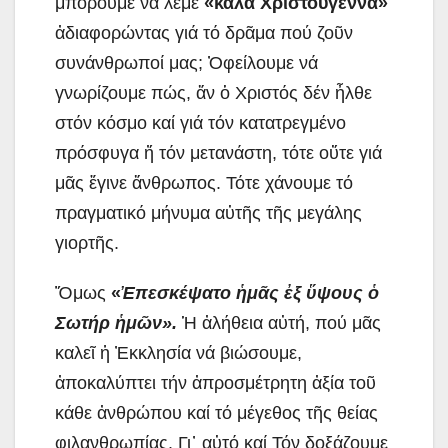
μποροῦμε νά λέμε
«καλά Χριστούγεννα»
ἀδιαφορώντας γιά τό δρᾶμα πού ζοῦν
συνάνθρωποί μας; Ὀφείλουμε νά
γνωρίζουμε πώς, ἄν ὁ Χριστός δέν ἦλθε
στόν κόσμο καί γιά τόν κατατρεγμένο
πρόσφυγα ἤ τόν μετανάστη, τότε οὔτε γιά
μᾶς ἔγινε ἄνθρωπος. Τότε χάνουμε τό
πραγματικό μήνυμα αὐτῆς τῆς μεγάλης
γιορτῆς.
Ὅμως
«
Ἐ
πεσκέψατο
ἡ
μ
ᾶ
ς
ἐ
ξ
ὕ
ψους
ὁ
Σωτήρ
ἡ
μ
ῶ
ν».
Ἡ ἀλήθεια αὐτή, πού μᾶς
καλεῖ ἡ Ἐκκλησία νά βιώσουμε,
ἀποκαλύπτει τήν ἀπροσμέτρητη ἀξία τοῦ
κάθε ἀνθρώπου καί τό μέγεθος τῆς θείας
φιλανθρωπίας. Γι᾽ αὐτό καί Τόν δοξάζουμε