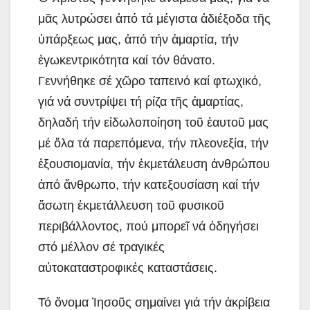
μᾶς λυτρώσει ἀπό τά μέγιστα ἀδιέξοδα τῆς
ὑπάρξεως μας, ἀπό τήν ἁμαρτία, τήν
ἐγωκεντρικότητα καί τόν θάνατο.
Γεννήθηκε σέ χῶρο ταπεινό καί φτωχικό,
γιά νά συντρίψει τή ρίζα τῆς ἁμαρτίας,
δηλαδή τήν εἰδωλοποίηση τοῦ ἑαυτοῦ μας
μέ ὅλα τά παρεπόμενα, τήν πλεονεξία, τήν
ἐξουσιομανία, τήν ἐκμετάλευση ἀνθρώπου
ἀπό ἄνθρωπο, τήν κατεξουσίαση καί τήν
ἄσωτη ἐκμετάλλευση τοῦ φυσικοῦ
περιβάλλοντος, πού μπορεῖ νά ὁδηγήσει
στό μέλλον σέ τραγικές
αὐτοκαταστροφικές καταστάσεις.
Τό ὄνομα Ἰησοῦς σημαίνει γιά τήν ἀκρίβεια