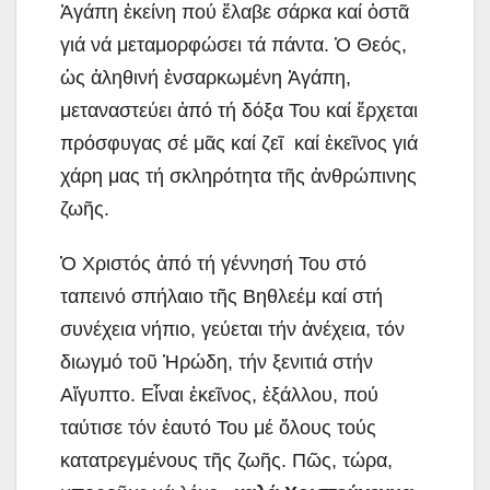
Ἀγάπη ἐκείνη πού ἔλαβε σάρκα καί ὀστᾶ
γιά νά μεταμορφώσει τά πάντα. Ὁ Θεός,
ὡς ἀληθινή ἐνσαρκωμένη Ἀγάπη,
μεταναστεύει ἀπό τή δόξα Του καί ἔρχεται
πρόσφυγας σέ μᾶς καί ζεῖ καί ἐκεῖνος γιά
χάρη μας τή σκληρότητα τῆς ἀνθρώπινης
ζωῆς.
Ὁ Χριστός ἀπό τή γέννησή Του στό
ταπεινό σπήλαιο τῆς Βηθλεέμ καί στή
συνέχεια νήπιο, γεύεται τήν ἀνέχεια, τόν
διωγμό τοῦ Ἡρώδη, τήν ξενιτιά στήν
Αἴγυπτο. Εἶναι ἐκεῖνος, ἐξάλλου, πού
ταύτισε τόν ἑαυτό Του μέ ὅλους τούς
κατατρεγμένους τῆς ζωῆς. Πῶς, τώρα,