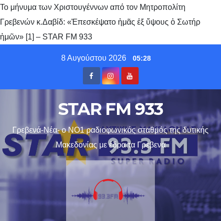
Το μήνυμα των Χριστουγέννων από τον Μητροπολίτη
Γρεβενών κ.Δαβίδ: «Ἐπεσκέψατο ἡμᾶς ἐξ ὕψους ὁ Σωτήρ
ἡμῶν» [1] – STAR FM 933
Skip
8 Αυγούστου 2026
05:28
to
content
STAR FM 933
Γρεβενά-Νέα- ο ΝΟ1 ραδιοφωνικός σταθμός της δυτικής
Μακεδονίας με έδρα τα Γρεβενα