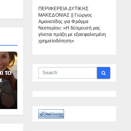
ΠΕΡΙΦΕΡΕΙΑ ΔΥΤΙΚΗΣ
ΜΑΚΕΔΟΝΙΑΣ || Γιώργος
Αμανατίδης για Φράγμα
Νεστορίου: «Η δέσμευσή μας
γίνεται πράξη με εξασφαλισμένη
χρηματοδότηση»
ι το
α
α
Σ