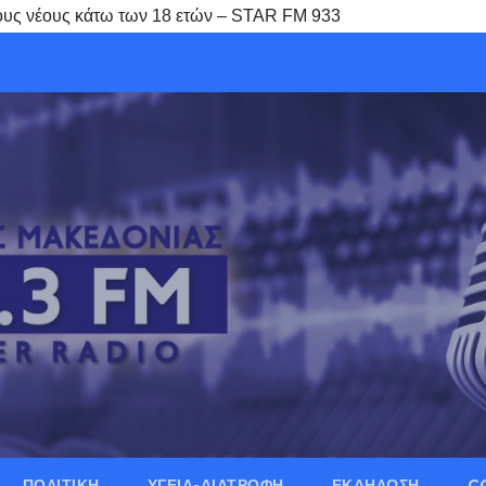
ους νέους κάτω των 18 ετών – STAR FM 933
ΠΟΛΙΤΙΚΗ
ΥΓΕΙΑ-ΔΙΑΤΡΟΦΗ
ΕΚΔΗΛΩΣΗ
C