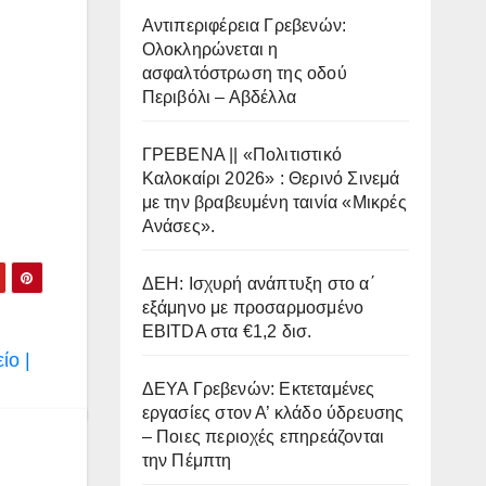
Αντιπεριφέρεια Γρεβενών:
Ολοκληρώνεται η
ασφαλτόστρωση της οδού
Περιβόλι – Αβδέλλα
ΓΡΕΒΕΝΑ || «Πολιτιστικό
Καλοκαίρι 2026» : Θερινό Σινεμά
με την βραβευμένη ταινία «Μικρές
Ανάσες».
ΔΕΗ: Ισχυρή ανάπτυξη στο α΄
εξάμηνο με προσαρμοσμένο
EBITDA στα €1,2 δισ.
ίο |
ΔΕΥΑ Γρεβενών: Εκτεταμένες
εργασίες στον Α’ κλάδο ύδρευσης
– Ποιες περιοχές επηρεάζονται
την Πέμπτη