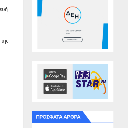
κευή
 της
ΠΡΌΣΦΑΤΑ ΆΡΘΡΑ