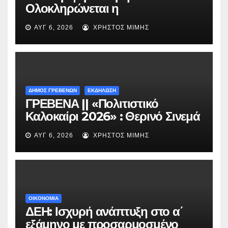
Ολοκληρώνεται η
ασφαλτόστρωση της οδού
ΑΥΓ 6, 2026
ΧΡΉΣΤΟΣ ΜΊΜΗΣ
Περιβόλι – Αβδέλλα
ΔΗΜΟΣ ΓΡΕΒΕΝΩΝ
ΕΚΔΗΛΩΣΗ
ΓΡΕΒΕΝΑ || «Πολιτιστικό
Καλοκαίρι 2026» : Θερινό Σινεμά
με την βραβευμένη ταινία
ΑΥΓ 6, 2026
ΧΡΉΣΤΟΣ ΜΊΜΗΣ
«Μικρές Ανάσες».
ΟΙΚΟΝΟΜΙΑ
ΔΕΗ: Ισχυρή ανάπτυξη στο α΄
εξάμηνο με προσαρμοσμένο