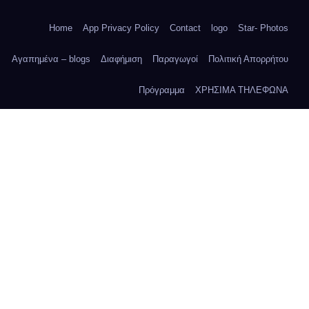
Home
App Privacy Policy
Contact
logo
Star- Photos
Αγαπημένα – blogs
Διαφήμιση
Παραγωγοί
Πολιτική Απορρήτου
Πρόγραμμα
ΧΡΗΣΙΜΑ ΤΗΛΕΦΩΝΑ