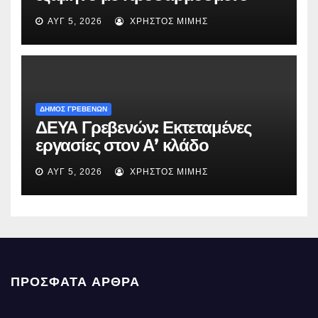
EBITDA στα €1,2 δισ.
ΑΥΓ 5, 2026
ΧΡΉΣΤΟΣ ΜΊΜΗΣ
ΔΗΜΟΣ ΓΡΕΒΕΝΩΝ
ΔΕΥΑ Γρεβενών: Εκτεταμένες
εργασίες στον Α’ κλάδο
ύδρευσης – Ποιες περιοχές
ΑΥΓ 5, 2026
ΧΡΉΣΤΟΣ ΜΊΜΗΣ
επηρεάζονται την Πέμπτη
ΠΡΌΣΦΑΤΑ ΆΡΘΡΑ