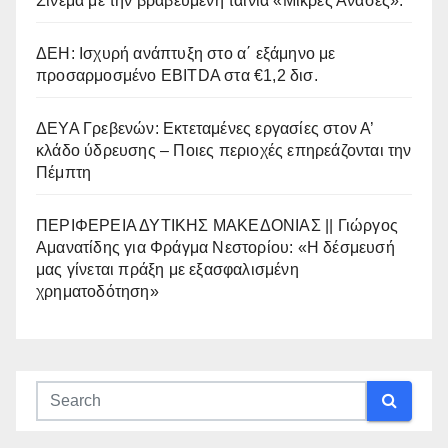
Σινεμά με την βραβευμένη ταινία «Μικρές Ανάσες».
ΔΕΗ: Ισχυρή ανάπτυξη στο α΄ εξάμηνο με
προσαρμοσμένο EBITDA στα €1,2 δισ.
ΔΕΥΑ Γρεβενών: Εκτεταμένες εργασίες στον Α’
κλάδο ύδρευσης – Ποιες περιοχές επηρεάζονται την
Πέμπτη
ΠΕΡΙΦΕΡΕΙΑ ΔΥΤΙΚΗΣ ΜΑΚΕΔΟΝΙΑΣ || Γιώργος
Αμανατίδης για Φράγμα Νεστορίου: «Η δέσμευσή
μας γίνεται πράξη με εξασφαλισμένη
χρηματοδότηση»