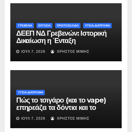
ΓΡΕΒΕΝΑ
ΕΡΓΑΣΙΑ
ΠΡΩΤΟΣΕΛΙΔΟ
ΥΓΕΙΑ-ΔΙΑΤΡΟΦΗ
ΔΕΕΠ ΝΔ Γρεβενών: Ιστορική
Δικαίωση η Ένταξη
Νοσηλευτών και Διασωστών
ΙΟΎΛ 7, 2026
ΧΡΉΣΤΟΣ ΜΊΜΗΣ
στα Βαρέα και Ανθυγιεινά
ΥΓΕΙΑ-ΔΙΑΤΡΟΦΗ
Πώς το τσιγάρο (και το vape)
επηρεάζει τα δόντια και το
στόμα
ΙΟΎΛ 7, 2026
ΧΡΉΣΤΟΣ ΜΊΜΗΣ