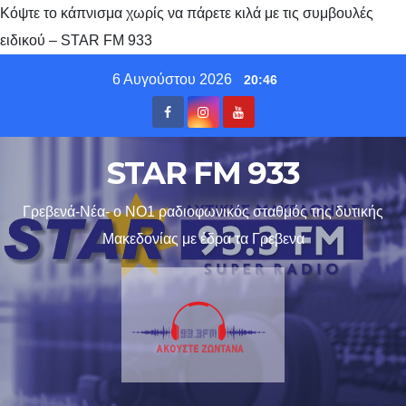
Κόψτε το κάπνισμα χωρίς να πάρετε κιλά με τις συμβουλές
ειδικού – STAR FM 933
Skip
6 Αυγούστου 2026
20:46
to
content
STAR FM 933
Γρεβενά-Νέα- ο ΝΟ1 ραδιοφωνικός σταθμός της δυτικής
Μακεδονίας με έδρα τα Γρεβενα