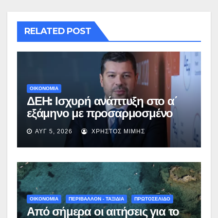
RELATED POST
ΟΙΚΟΝΟΜΙΑ
ΔΕΗ: Ισχυρή ανάπτυξη στο α΄
εξάμηνο με προσαρμοσμένο
EBITDA στα €1,2 δισ.
ΑΥΓ 5, 2026
ΧΡΉΣΤΟΣ ΜΊΜΗΣ
ΟΙΚΟΝΟΜΙΑ
ΠΕΡΙΒΑΛΛΟΝ - ΤΑΞΙΔΙΑ
ΠΡΩΤΟΣΕΛΙΔΟ
Από σήμερα οι αιτήσεις για το