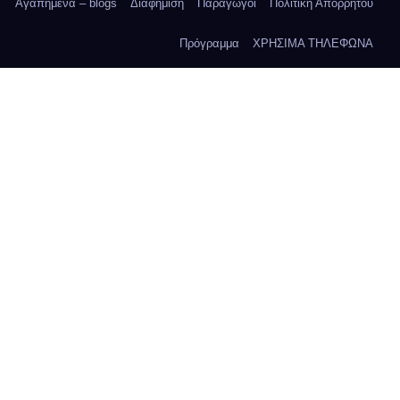
Αγαπημένα – blogs
Διαφήμιση
Παραγωγοί
Πολιτική Απορρήτου
Πρόγραμμα
ΧΡΗΣΙΜΑ ΤΗΛΕΦΩΝΑ