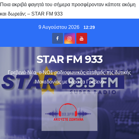
Ποια ακριβά φαγητά του σήμερα προσφέρονταν κάποτε ακόμη
και δωρεάν; – STAR FM 933
Skip
9 Αυγούστου 2026
12:29
to
content
STAR FM 933
Γρεβενά-Νέα- ο ΝΟ1 ραδιοφωνικός σταθμός της δυτικής
Μακεδονίας με έδρα τα Γρεβενα