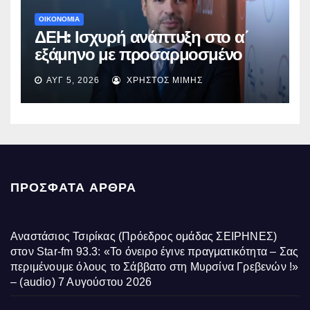
ΟΙΚΟΝΟΜΙΑ
ΔΕΗ: Ισχυρή ανάπτυξη στο α΄
εξάμηνο με προσαρμοσμένο
EBITDA στα €1,2 δισ.
ΑΥΓ 5, 2026
ΧΡΉΣΤΟΣ ΜΊΜΗΣ
ΠΡΌΣΦΑΤΑ ΆΡΘΡΑ
Αναστάσιος Τσιρίκας (Πρόεδρος ομάδας ΣΕΙΡΗΝΕΣ)
στον Star-fm 93.3: «Το όνειρο έγινε πραγματικότητα – Σας
περιμένουμε όλους το Σάββατο στη Μυρσίνα Γρεβενών !»
– (audio)
7 Αυγούστου 2026