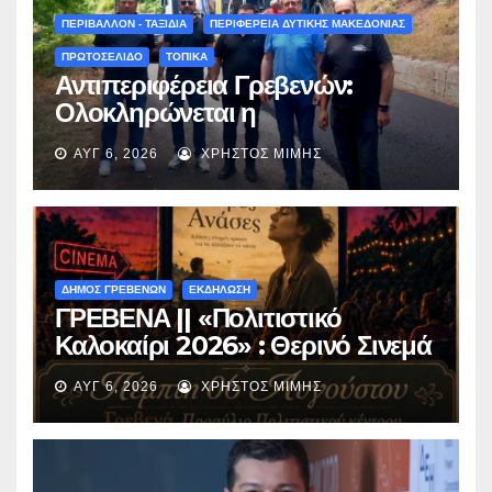
(audio)
ΠΕΡΙΒΑΛΛΟΝ - ΤΑΞΙΔΙΑ
ΠΕΡΙΦΕΡΕΙΑ ΔΥΤΙΚΗΣ ΜΑΚΕΔΟΝΙΑΣ
ΠΡΩΤΟΣΕΛΙΔΟ
ΤΟΠΙΚΑ
Αντιπεριφέρεια Γρεβενών:
Ολοκληρώνεται η
ασφαλτόστρωση της οδού
ΑΥΓ 6, 2026
ΧΡΉΣΤΟΣ ΜΊΜΗΣ
Περιβόλι – Αβδέλλα
ΔΗΜΟΣ ΓΡΕΒΕΝΩΝ
ΕΚΔΗΛΩΣΗ
ΓΡΕΒΕΝΑ || «Πολιτιστικό
Καλοκαίρι 2026» : Θερινό Σινεμά
με την βραβευμένη ταινία
ΑΥΓ 6, 2026
ΧΡΉΣΤΟΣ ΜΊΜΗΣ
«Μικρές Ανάσες».