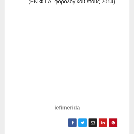
(ΕΝ.Φ.Ι.Α. φορολογικού έτους 2014)
iefimerida