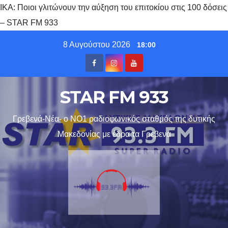
ΙΚΑ: Ποιοι γλιτώνουν την αύξηση του επιτοκίου στις 100 δόσεις
– STAR FM 933
Skip
8 Αυγούστου 2026
18:00
to
content
STAR FM 933
Γρεβενά-Νέα- ο ΝΟ1 ραδιοφωνικός σταθμός της δυτικής
Μακεδονίας με έδρα τα Γρεβενα