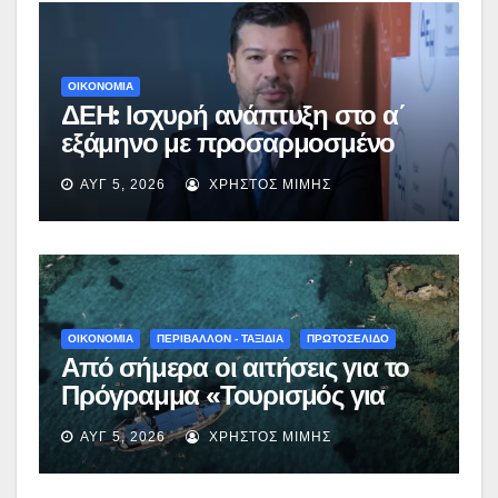
ΟΙΚΟΝΟΜΙΑ
ΔΕΗ: Ισχυρή ανάπτυξη στο α΄
εξάμηνο με προσαρμοσμένο
EBITDA στα €1,2 δισ.
ΑΥΓ 5, 2026
ΧΡΉΣΤΟΣ ΜΊΜΗΣ
ΟΙΚΟΝΟΜΙΑ
ΠΕΡΙΒΑΛΛΟΝ - ΤΑΞΙΔΙΑ
ΠΡΩΤΟΣΕΛΙΔΟ
Από σήμερα οι αιτήσεις για το
Πρόγραμμα «Τουρισμός για
Όλους 2026-2027» – Πότε λήγει
ΑΥΓ 5, 2026
ΧΡΉΣΤΟΣ ΜΊΜΗΣ
η προσθεσμία