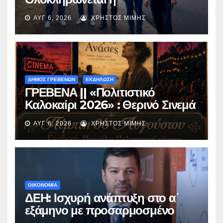
ασφαλτόστρωση της οδού
ΑΥΓ 6, 2026
ΧΡΉΣΤΟΣ ΜΊΜΗΣ
Περιβόλι – Αβδέλλα
ΔΗΜΟΣ ΓΡΕΒΕΝΩΝ
ΕΚΔΗΛΩΣΗ
ΓΡΕΒΕΝΑ || «Πολιτιστικό
Καλοκαίρι 2026» : Θερινό Σινεμά
με την βραβευμένη ταινία
ΑΥΓ 6, 2026
ΧΡΉΣΤΟΣ ΜΊΜΗΣ
«Μικρές Ανάσες».
ΟΙΚΟΝΟΜΙΑ
ΔΕΗ: Ισχυρή ανάπτυξη στο α΄
εξάμηνο με προσαρμοσμένο
EBITDA στα €1,2 δισ.