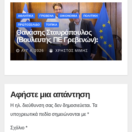
ΑΘΛΗΤΙΚΑ
ΓΡΕΒΕΝΑ
ΟΙΚΟΝΟΜΙΑ
ΠΟΛΙΤΙΚΗ
ΠΡΩΤΟΣΕΛΙΔΟ
ΤΟΠΙΚΑ
Θανάσης Σταυρόπουλος
(Βουλευτής ΠΕ Γρεβενών):
Έκτακτη χρηματοδότηση
ΑΥΓ 4, 2026
ΧΡΉΣΤΟΣ ΜΊΜΗΣ
400.000€ για επιπλέον
εργασίες στο Δημοτικό Στάδιο
Γρεβενών «Μίλτος Τεντόγλου»
Αφήστε μια απάντηση
Η ηλ. διεύθυνση σας δεν δημοσιεύεται.
Τα
υποχρεωτικά πεδία σημειώνονται με
*
Σχόλιο
*