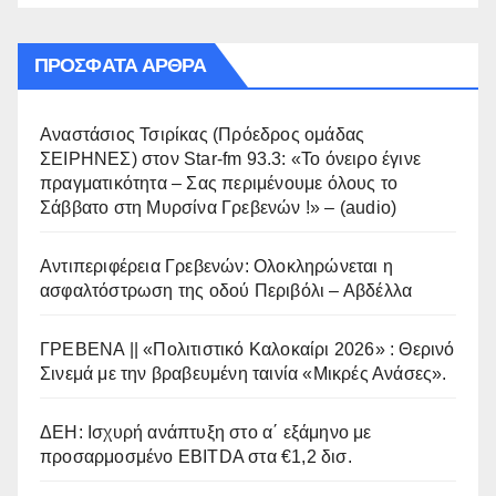
ΠΡΌΣΦΑΤΑ ΆΡΘΡΑ
Αναστάσιος Τσιρίκας (Πρόεδρος ομάδας
ΣΕΙΡΗΝΕΣ) στον Star-fm 93.3: «Το όνειρο έγινε
πραγματικότητα – Σας περιμένουμε όλους το
Σάββατο στη Μυρσίνα Γρεβενών !» – (audio)
Αντιπεριφέρεια Γρεβενών: Ολοκληρώνεται η
ασφαλτόστρωση της οδού Περιβόλι – Αβδέλλα
ΓΡΕΒΕΝΑ || «Πολιτιστικό Καλοκαίρι 2026» : Θερινό
Σινεμά με την βραβευμένη ταινία «Μικρές Ανάσες».
ΔΕΗ: Ισχυρή ανάπτυξη στο α΄ εξάμηνο με
προσαρμοσμένο EBITDA στα €1,2 δισ.