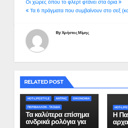
Πλοήγηση
Οι χώρες όπου το φλερτ φτάνει στα όρια
άρθρων
Τα 6 πράγματα που συμβαίνουν στο σεξ (και
By
Χρήστος Μίμης
RELATED POST
HOT-LIFESTYLE
ΆΝΤΡΑΣ
ΟΙΚΟΝΟΜΙΑ
ΠΕΡΙΒΑΛΛΟΝ - ΤΑΞΙΔΙΑ
HOT-LIF
Τα καλύτερα επίσημα
Η Πα
ανδρικά ρολόγια για
αρχα