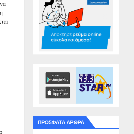
ένα
 η
εται
ΠΡΌΣΦΑΤΑ ΆΡΘΡΑ
ο