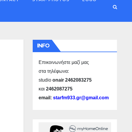
INFO
Επικοινωνήστε μαζί μας
στα τηλέφωνα:
studio
onair 2462083275
και
2462087275
email:
starfm933.gr@gmail.com