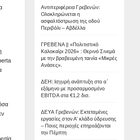
α
Αντιπεριφέρεια Γρεβενών:
Ολοκληρώνεται η
ασφαλτόστρωση της οδού
Περιβόλι – Αβδέλλα
ΓΡΕΒΕΝΑ || «Πολιτιστικό
η
Καλοκαίρι 2026» : Θερινό Σινεμά
με την βραβευμένη ταινία «Μικρές
berta
Ανάσες».
α
ΔΕΗ: Ισχυρή ανάπτυξη στο α΄
εξάμηνο με προσαρμοσμένο
EBITDA στα €1,2 δισ.
τόσα
ΔΕΥΑ Γρεβενών: Εκτεταμένες
εν
εργασίες στον Α’ κλάδο ύδρευσης
– Ποιες περιοχές επηρεάζονται
την Πέμπτη
ρεσία