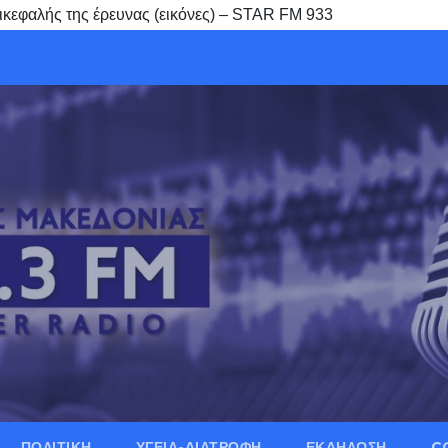
ικεφαλής της έρευνας (εικόνες) – STAR FM 933
ΠΟΛΙΤΙΚΗ
ΥΓΕΙΑ-ΔΙΑΤΡΟΦΗ
ΕΚΔΗΛΩΣΗ
C