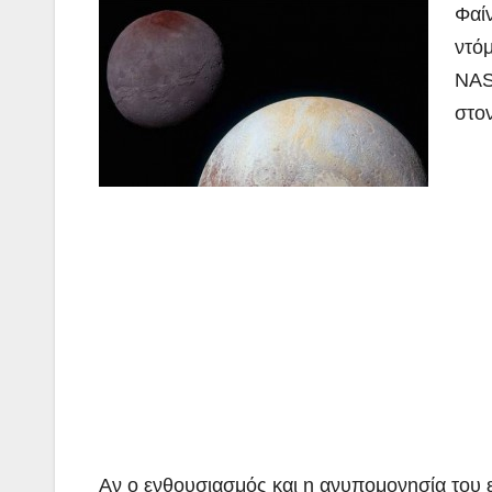
Φαί
ντό
NAS
στο
Αν ο ενθουσιασμός και η ανυπομονησία του