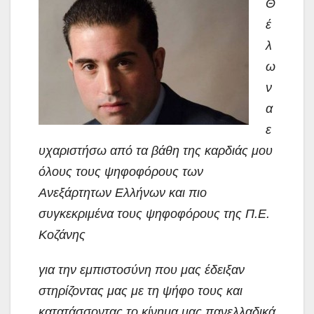
Θ
έ
λ
ω
ν
α
ε
υχαριστήσω από τα βάθη της καρδιάς μου
όλους τους ψηφοφόρους των
Ανεξάρτητων Ελλήνων και πιο
συγκεκριμένα τους ψηφοφόρους της Π.Ε.
Κοζάνης
για την εμπιστοσύνη που μας έδειξαν
στηρίζοντας μας με τη ψήφο τους και
κατατάσσοντας το κίνημα μας πανελλαδικά