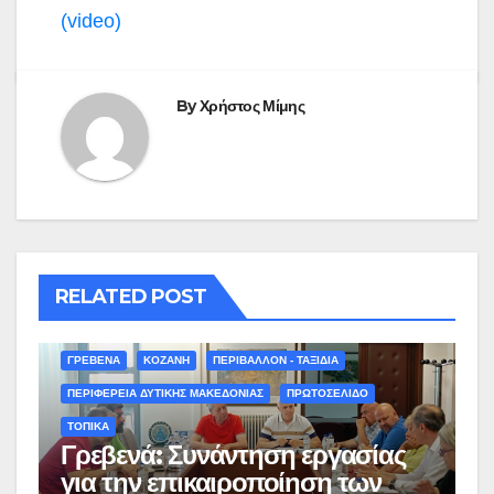
(video)
By
Χρήστος Μίμης
RELATED POST
ΓΡΕΒΕΝΑ
ΚΟΖΑΝΗ
ΠΕΡΙΒΑΛΛΟΝ - ΤΑΞΙΔΙΑ
ΠΕΡΙΦΕΡΕΙΑ ΔΥΤΙΚΗΣ ΜΑΚΕΔΟΝΙΑΣ
ΠΡΩΤΟΣΕΛΙΔΟ
ΤΟΠΙΚΑ
Γρεβενά: Συνάντηση εργασίας
για την επικαιροποίηση των