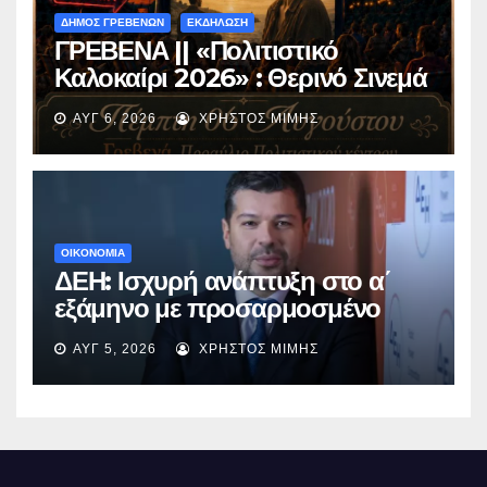
ΔΗΜΟΣ ΓΡΕΒΕΝΩΝ
ΕΚΔΗΛΩΣΗ
ΓΡΕΒΕΝΑ || «Πολιτιστικό
Καλοκαίρι 2026» : Θερινό Σινεμά
με την βραβευμένη ταινία
ΑΥΓ 6, 2026
ΧΡΉΣΤΟΣ ΜΊΜΗΣ
«Μικρές Ανάσες».
ΟΙΚΟΝΟΜΙΑ
ΔΕΗ: Ισχυρή ανάπτυξη στο α΄
εξάμηνο με προσαρμοσμένο
EBITDA στα €1,2 δισ.
ΑΥΓ 5, 2026
ΧΡΉΣΤΟΣ ΜΊΜΗΣ