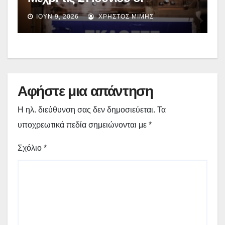
υποψηφιότητες – Αναλυτικά τα
ΙΟΎΝ 9, 2026
ΧΡΉΣΤΟΣ ΜΊΜΗΣ
θέματα της Γενικής Συνέλευσης
Αφήστε μια απάντηση
Η ηλ. διεύθυνση σας δεν δημοσιεύεται.
Τα
υποχρεωτικά πεδία σημειώνονται με
*
Σχόλιο
*