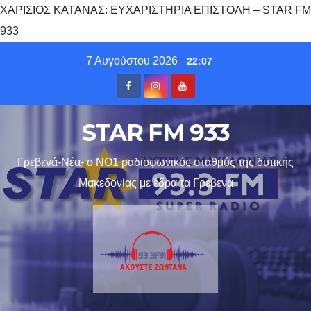
ΧΑΡΙΣΙΟΣ ΚΑΤΑΝΑΣ: ΕΥΧΑΡΙΣΤΗΡΙΑ ΕΠΙΣΤΟΛΗ – STAR FM
933
Skip
7 Αυγούστου 2026
22:07
to
content
STAR FM 933
Γρεβενά-Νέα- ο ΝΟ1 ραδιοφωνικός σταθμός της δυτικής
Μακεδονίας με έδρα τα Γρεβενα