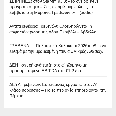
ΣΕΙΡΗΝΕΣ) στον Star-fm 93.3: «Το όνειρο έγινε
πραγματικότητα – Σας περιμένουμε όλους το
Σάββατο στη Μυρσίνα Γρεβενών !» – (audio)
Αντιπεριφέρεια Γρεβενών: Ολοκληρώνεται η
ασφαλτόστρωση της οδού Περιβόλι – Αβδέλλα
ΓΡΕΒΕΝΑ || «Πολιτιστικό Καλοκαίρι 2026» : Θερινό
Σινεμά με την βραβευμένη ταινία «Μικρές Ανάσες».
ΔΕΗ: Ισχυρή ανάπτυξη στο α΄ εξάμηνο με
προσαρμοσμένο EBITDA στα €1,2 δισ.
ΔΕΥΑ Γρεβενών: Εκτεταμένες εργασίες στον Α’
κλάδο ύδρευσης – Ποιες περιοχές επηρεάζονται την
Πέμπτη