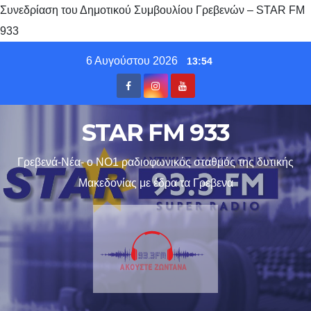
Συνεδρίαση του Δημοτικού Συμβουλίου Γρεβενών – STAR FM
933
Skip
6 Αυγούστου 2026
13:54
to
content
STAR FM 933
Γρεβενά-Νέα- ο ΝΟ1 ραδιοφωνικός σταθμός της δυτικής
Μακεδονίας με έδρα τα Γρεβενα