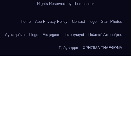
Rights Reserved. by
Themeansar
Home
App Privacy Policy
Contact
logo
Star- Photos
Αγαπημένα – blogs
Διαφήμιση
Παραγωγοί
Πολιτική Απορρήτου
Πρόγραμμα
ΧΡΗΣΙΜΑ ΤΗΛΕΦΩΝΑ