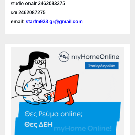
studio
onair 2462083275
και
2462087275
email:
starfm933.gr@gmail.com