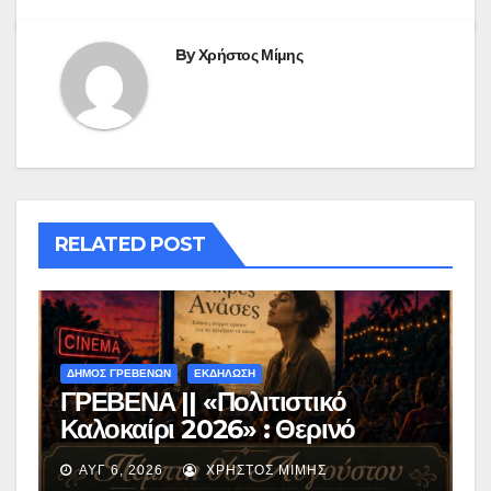
By
Χρήστος Μίμης
RELATED POST
ΔΗΜΟΣ ΓΡΕΒΕΝΩΝ
ΕΚΔΗΛΩΣΗ
ΓΡΕΒΕΝΑ || «Πολιτιστικό
Καλοκαίρι 2026» : Θερινό
Σινεμά με την βραβευμένη ταινία
ΑΥΓ 6, 2026
ΧΡΉΣΤΟΣ ΜΊΜΗΣ
«Μικρές Ανάσες».