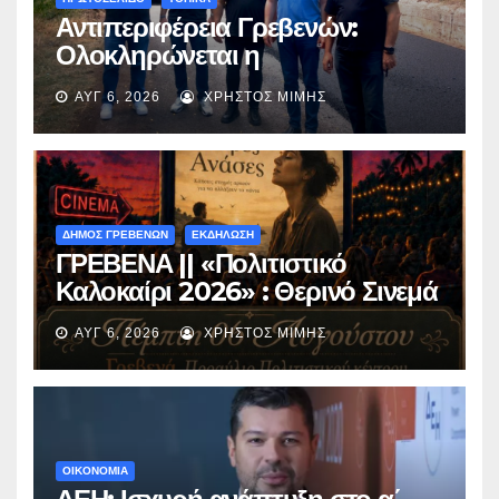
Αντιπεριφέρεια Γρεβενών:
Ολοκληρώνεται η
ασφαλτόστρωση της οδού
ΑΥΓ 6, 2026
ΧΡΉΣΤΟΣ ΜΊΜΗΣ
Περιβόλι – Αβδέλλα
ΔΗΜΟΣ ΓΡΕΒΕΝΩΝ
ΕΚΔΗΛΩΣΗ
ΓΡΕΒΕΝΑ || «Πολιτιστικό
Καλοκαίρι 2026» : Θερινό Σινεμά
με την βραβευμένη ταινία
ΑΥΓ 6, 2026
ΧΡΉΣΤΟΣ ΜΊΜΗΣ
«Μικρές Ανάσες».
ΟΙΚΟΝΟΜΙΑ