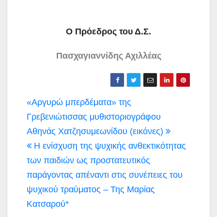
Ο Πρόεδρος του Δ.Σ.
Πασχαγιαννίδης Αχιλλέας
Πλοήγηση
«Αργυρώ μπερδέματα» της
άρθρων
Γρεβενιώτισσας μυθιστοριογράφου
Αθηνάς Χατζησυμεωνίδου (εικόνες)
Η ενίσχυση της ψυχικής ανθεκτικότητας
των παιδιών ως προστατευτικός
παράγοντας απέναντι στις συνέπειες του
ψυχικού τραύματος – Της Μαρίας
Κατσαρού*