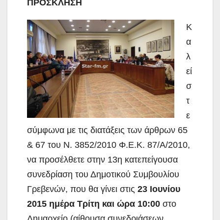
ΠΡΟΣΚΛΗΣΗ
Κ
α
λ
εί
σ
τ
ε
σύμφωνα με τις διατάξεις των άρθρων 65
& 67 του Ν. 3852/2010 Φ.Ε.Κ. 87/Α/2010,
να προσέλθετε στην 13η κατεπείγουσα
συνεδρίαση του
Δημοτικού Συμβουλίου
Γρεβενών, που θα γίνει στις
23
Ιουνίου
2015
ημέρα Τρίτη και ώρα 10:00
στο
Δημαρχείο (αίθουσα συνεδριάσεων