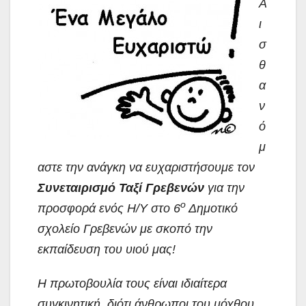
Α
ι
σ
θ
α
ν
ό
μ
αστε την ανάγκη να ευχαριστήσουμε τον
Συνεταιρισμό Ταξί Γρεβενών
για την
ο
προσφορά ενός Η/Υ στο 6
Δημοτικό
σχολείο Γρεβενών με σκοπό την
εκπαίδευση του υιού μας!
Η πρωτοβουλία τους είναι ιδιαίτερα
συγκινητική, διότι άνθρωποι του μόχθου