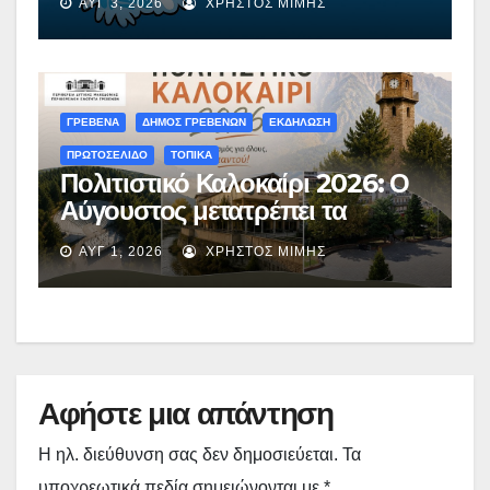
ΑΥΓ 3, 2026
ΧΡΉΣΤΟΣ ΜΊΜΗΣ
κοινότητες
ΓΡΕΒΕΝΑ
ΔΗΜΟΣ ΓΡΕΒΕΝΩΝ
ΕΚΔΗΛΩΣΗ
ΠΡΩΤΟΣΕΛΙΔΟ
ΤΟΠΙΚΑ
Πολιτιστικό Καλοκαίρι 2026: Ο
Αύγουστος μετατρέπει τα
Γρεβενά σε μια απέραντη σκηνή
ΑΥΓ 1, 2026
ΧΡΉΣΤΟΣ ΜΊΜΗΣ
πολιτισμού – Το αναλυτικό
πρόγραμμα
Αφήστε μια απάντηση
Η ηλ. διεύθυνση σας δεν δημοσιεύεται.
Τα
υποχρεωτικά πεδία σημειώνονται με
*