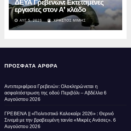
ΔΕΥΑ Γρεβενών: Εκτεταμένες
εργασίες στον Α’ κλάδο
ύδρευσης – Ποιες περιοχές
ΑΥΓ 5, 2026
ΧΡΉΣΤΟΣ ΜΊΜΗΣ
επηρεάζονται την Πέμπτη
ΠΡΌΣΦΑΤΑ ΆΡΘΡΑ
Αντιπεριφέρεια Γρεβενών: Ολοκληρώνεται η
ασφαλτόστρωση της οδού Περιβόλι – Αβδέλλα
6
Αυγούστου 2026
ΓΡΕΒΕΝΑ || «Πολιτιστικό Καλοκαίρι 2026» : Θερινό
Σινεμά με την βραβευμένη ταινία «Μικρές Ανάσες».
6
Αυγούστου 2026