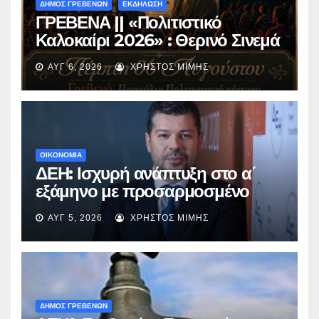
ΔΗΜΟΣ ΓΡΕΒΕΝΩΝ
ΕΚΔΗΛΩΣΗ
ΓΡΕΒΕΝΑ || «Πολιτιστικό
Καλοκαίρι 2026» : Θερινό Σινεμά
με την βραβευμένη ταινία
ΑΥΓ 6, 2026
ΧΡΉΣΤΟΣ ΜΊΜΗΣ
«Μικρές Ανάσες».
ΟΙΚΟΝΟΜΙΑ
ΔΕΗ: Ισχυρή ανάπτυξη στο α΄
εξάμηνο με προσαρμοσμένο
EBITDA στα €1,2 δισ.
ΑΥΓ 5, 2026
ΧΡΉΣΤΟΣ ΜΊΜΗΣ
ΔΗΜΟΣ ΓΡΕΒΕΝΩΝ