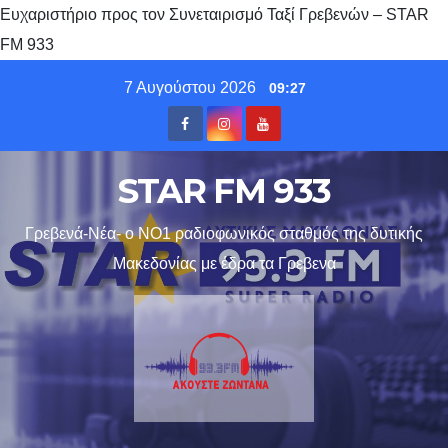
Ευχαριστήριο προς τον Συνεταιρισμό Ταξί Γρεβενών – STAR
FM 933
Skip
7 Αυγούστου 2026
09:27
to
content
STAR FM 933
Γρεβενά-Νέα- ο ΝΟ1 ραδιοφωνικός σταθμός της δυτικής
Μακεδονίας με έδρα τα Γρεβενα