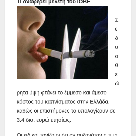
Τι αναφέρει μελέτη του ΙΟΒΕ
Σ
ε
δ
υ
σ
θ
ε
ώ
ρητα ύψη φτάνει το έμμεσο και άμεσο
κόστος του καπνίσματος στην Ελλάδα,
καθώς οι επιστήμονες το υπολογίζουν σε
3,4 δισ. ευρώ ετησίως.
Οι ειδικοί τονίζουν ότι αν αυξανόταν η τιμή