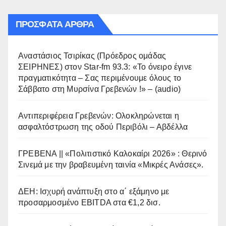
ΠΡΌΣΦΑΤΑ ΆΡΘΡΑ
Αναστάσιος Τσιρίκας (Πρόεδρος ομάδας
ΣΕΙΡΗΝΕΣ) στον Star-fm 93.3: «Το όνειρο έγινε
πραγματικότητα – Σας περιμένουμε όλους το
Σάββατο στη Μυρσίνα Γρεβενών !» – (audio)
Αντιπεριφέρεια Γρεβενών: Ολοκληρώνεται η
ασφαλτόστρωση της οδού Περιβόλι – Αβδέλλα
ΓΡΕΒΕΝΑ || «Πολιτιστικό Καλοκαίρι 2026» : Θερινό
Σινεμά με την βραβευμένη ταινία «Μικρές Ανάσες».
ΔΕΗ: Ισχυρή ανάπτυξη στο α΄ εξάμηνο με
προσαρμοσμένο EBITDA στα €1,2 δισ.