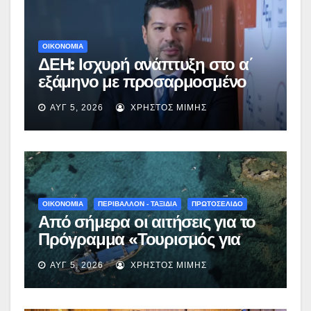
ΟΙΚΟΝΟΜΙΑ
ΔΕΗ: Ισχυρή ανάπτυξη στο α΄
εξάμηνο με προσαρμοσμένο
EBITDA στα €1,2 δισ.
ΑΥΓ 5, 2026
ΧΡΉΣΤΟΣ ΜΊΜΗΣ
ΟΙΚΟΝΟΜΙΑ
ΠΕΡΙΒΑΛΛΟΝ - ΤΑΞΙΔΙΑ
ΠΡΩΤΟΣΕΛΙΔΟ
Από σήμερα οι αιτήσεις για το
Πρόγραμμα «Τουρισμός για
Όλους 2026-2027» – Πότε λήγει
ΑΥΓ 5, 2026
ΧΡΉΣΤΟΣ ΜΊΜΗΣ
η προσθεσμία