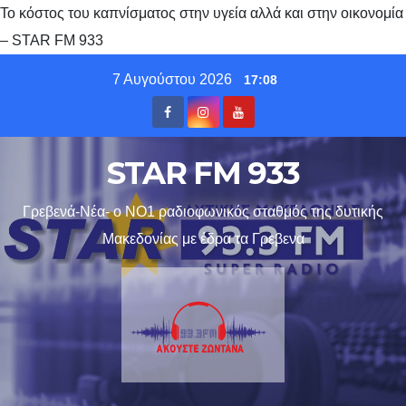
Το κόστος του καπνίσματος στην υγεία αλλά και στην οικονομία
– STAR FM 933
Skip
7 Αυγούστου 2026
17:08
to
content
STAR FM 933
Γρεβενά-Νέα- ο ΝΟ1 ραδιοφωνικός σταθμός της δυτικής
Μακεδονίας με έδρα τα Γρεβενα