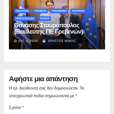
ΑΘΛΗΤΙΚΑ
ΓΡΕΒΕΝΑ
ΟΙΚΟΝΟΜΙΑ
ΠΟΛΙΤΙΚΗ
ΠΡΩΤΟΣΕΛΙΔΟ
ΤΟΠΙΚΑ
Θανάσης Σταυρόπουλος
(Βουλευτής ΠΕ Γρεβενών):
Έκτακτη χρηματοδότηση
ΑΥΓ 4, 2026
ΧΡΉΣΤΟΣ ΜΊΜΗΣ
400.000€ για επιπλέον
εργασίες στο Δημοτικό Στάδιο
Γρεβενών «Μίλτος Τεντόγλου»
Αφήστε μια απάντηση
Η ηλ. διεύθυνση σας δεν δημοσιεύεται.
Τα
υποχρεωτικά πεδία σημειώνονται με
*
Σχόλιο
*