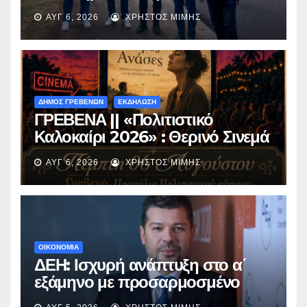
ασφαλτόστρωση της οδού
ΑΥΓ 6, 2026
ΧΡΉΣΤΟΣ ΜΊΜΗΣ
Περιβόλι – Αβδέλλα
ΔΗΜΟΣ ΓΡΕΒΕΝΩΝ
ΕΚΔΗΛΩΣΗ
ΓΡΕΒΕΝΑ || «Πολιτιστικό
Καλοκαίρι 2026» : Θερινό Σινεμά
με την βραβευμένη ταινία
ΑΥΓ 6, 2026
ΧΡΉΣΤΟΣ ΜΊΜΗΣ
«Μικρές Ανάσες».
ΟΙΚΟΝΟΜΙΑ
ΔΕΗ: Ισχυρή ανάπτυξη στο α΄
εξάμηνο με προσαρμοσμένο
EBITDA στα €1,2 δισ.