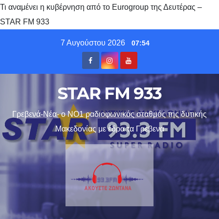
Τι αναμένει η κυβέρνηση από το Eurogroup της Δευτέρας –
STAR FM 933
Skip
7 Αυγούστου 2026
07:54
to
content
STAR FM 933
Γρεβενά-Νέα- ο ΝΟ1 ραδιοφωνικός σταθμός της δυτικής
Μακεδονίας με έδρα τα Γρεβενα