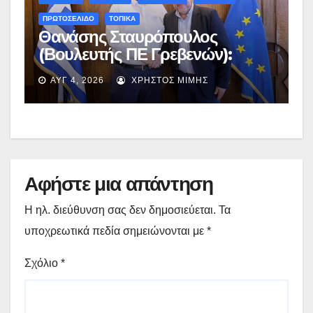
ΠΡΩΤΟΣΕΛΙΔΟ
ΤΟΠΙΚΑ
Θανάσης Σταυρόπουλος
(Βουλευτής ΠΕ Γρεβενών):
Έκτακτη χρηματοδότηση
ΑΥΓ 4, 2026
ΧΡΉΣΤΟΣ ΜΊΜΗΣ
400.000€ για επιπλέον
εργασίες στο Δημοτικό Στάδιο
Γρεβενών «Μίλτος Τεντόγλου»
Αφήστε μια απάντηση
Η ηλ. διεύθυνση σας δεν δημοσιεύεται.
Τα
υποχρεωτικά πεδία σημειώνονται με
*
Σχόλιο
*