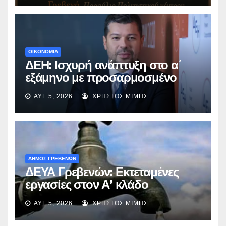
ΟΙΚΟΝΟΜΙΑ
ΔΕΗ: Ισχυρή ανάπτυξη στο α΄
εξάμηνο με προσαρμοσμένο
EBITDA στα €1,2 δισ.
ΑΥΓ 5, 2026
ΧΡΉΣΤΟΣ ΜΊΜΗΣ
ΔΗΜΟΣ ΓΡΕΒΕΝΩΝ
ΔΕΥΑ Γρεβενών: Εκτεταμένες
εργασίες στον Α’ κλάδο
ύδρευσης – Ποιες περιοχές
ΑΥΓ 5, 2026
ΧΡΉΣΤΟΣ ΜΊΜΗΣ
επηρεάζονται την Πέμπτη