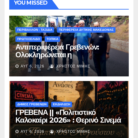
YOU MISSED
ΠΕΡΙΒΑΛΛΟΝ - ΤΑΞΙΔΙΑ
ΠΕΡΙΦΕΡΕΙΑ ΔΥΤΙΚΗΣ ΜΑΚΕΔΟΝΙΑΣ
ΠΡΩΤΟΣΕΛΙΔΟ
ΤΟΠΙΚΑ
Αντιπεριφέρεια Γρεβενών:
Ολοκληρώνεται η
ασφαλτόστρωση της οδού
ΑΥΓ 6, 2026
ΧΡΉΣΤΟΣ ΜΊΜΗΣ
Περιβόλι – Αβδέλλα
ΔΗΜΟΣ ΓΡΕΒΕΝΩΝ
ΕΚΔΗΛΩΣΗ
ΓΡΕΒΕΝΑ || «Πολιτιστικό
Καλοκαίρι 2026» : Θερινό Σινεμά
με την βραβευμένη ταινία
ΑΥΓ 6, 2026
ΧΡΉΣΤΟΣ ΜΊΜΗΣ
«Μικρές Ανάσες».