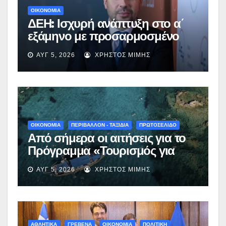
ΟΙΚΟΝΟΜΙΑ
ΔΕΗ: Ισχυρή ανάπτυξη στο α΄
εξάμηνο με προσαρμοσμένο
EBITDA στα €1,2 δισ.
ΑΥΓ 5, 2026
ΧΡΉΣΤΟΣ ΜΊΜΗΣ
ΟΙΚΟΝΟΜΙΑ
ΠΕΡΙΒΑΛΛΟΝ - ΤΑΞΙΔΙΑ
ΠΡΩΤΟΣΕΛΙΔΟ
Από σήμερα οι αιτήσεις για το
Πρόγραμμα «Τουρισμός για
Όλους 2026-2027» – Πότε λήγει
ΑΥΓ 5, 2026
ΧΡΉΣΤΟΣ ΜΊΜΗΣ
η προσθεσμία
ΑΘΛΗΤΙΚΑ
ΓΡΕΒΕΝΑ
ΟΙΚΟΝΟΜΙΑ
ΠΟΛΙΤΙΚΗ