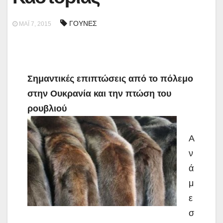
ΓΟΥΝΕΣ
ΜΆΙ 7, 2015
Σημαντικές επιπτώσεις από το πόλεμο
στην Ουκρανία και την πτώση του
ρουβλιού
Α
ν
ά
μ
ε
σ