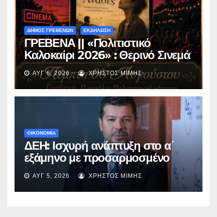
ΔΗΜΟΣ ΓΡΕΒΕΝΩΝ
ΕΚΔΗΛΩΣΗ
ΓΡΕΒΕΝΑ || «Πολιτιστικό
Καλοκαίρι 2026» : Θερινό Σινεμά
με την βραβευμένη ταινία
ΑΥΓ 6, 2026
ΧΡΉΣΤΟΣ ΜΊΜΗΣ
«Μικρές Ανάσες».
ΟΙΚΟΝΟΜΙΑ
ΔΕΗ: Ισχυρή ανάπτυξη στο α΄
εξάμηνο με προσαρμοσμένο
EBITDA στα €1,2 δισ.
ΑΥΓ 5, 2026
ΧΡΉΣΤΟΣ ΜΊΜΗΣ