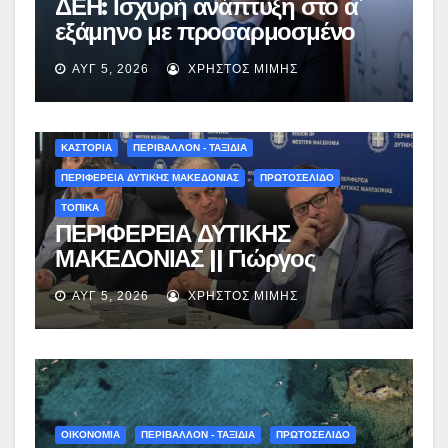
ΔΕΗ: Ισχυρή ανάπτυξη στο α΄
εξάμηνο με προσαρμοσμένο
EBITDA στα €1,2 δισ.
ΑΥΓ 5, 2026
ΧΡΉΣΤΟΣ ΜΊΜΗΣ
ΚΑΣΤΟΡΙΑ
ΠΕΡΙΒΑΛΛΟΝ - ΤΑΞΙΔΙΑ
ΠΕΡΙΦΕΡΕΙΑ ΔΥΤΙΚΗΣ ΜΑΚΕΔΟΝΙΑΣ
ΠΡΩΤΟΣΕΛΙΔΟ
ΤΟΠΙΚΑ
ΠΕΡΙΦΕΡΕΙΑ ΔΥΤΙΚΗΣ
ΜΑΚΕΔΟΝΙΑΣ || Γιώργος
Αμανατίδης για Φράγμα
ΑΥΓ 5, 2026
ΧΡΉΣΤΟΣ ΜΊΜΗΣ
Νεστορίου: «Η δέσμευσή μας
γίνεται πράξη με εξασφαλισμένη
χρηματοδότηση»
ΟΙΚΟΝΟΜΙΑ
ΠΕΡΙΒΑΛΛΟΝ - ΤΑΞΙΔΙΑ
ΠΡΩΤΟΣΕΛΙΔΟ