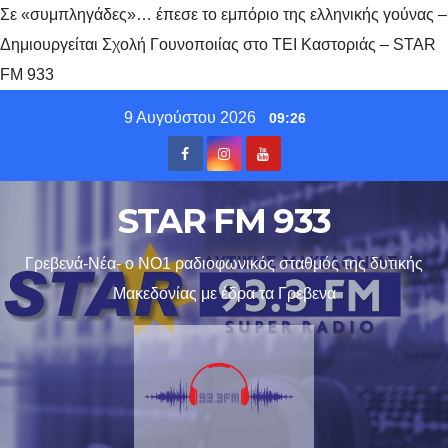
Σε «συμπληγάδες»… έπεσε το εμπόριο της ελληνικής γούνας –
Δημιουργείται Σχολή Γουνοποιίας στο ΤΕΙ Καστοριάς – STAR
FM 933
Skip
9 Αυγούστου 2026
09:26
to
content
STAR FM 933
Γρεβενά-Νέα- ο ΝΟ1 ραδιοφωνικός σταθμός της δυτικής
Μακεδονίας με έδρα τα Γρεβενα