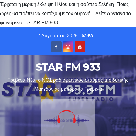
Έρχεται η μερική έκλειψη Ηλίου και η σούπερ Σελήνη -Ποιες
ώρες θα πρέπει να κοιτάξουμε τον ουρανό – Δείτε ζωντανά το
φαινόμενο – STAR FM 933
Skip
7 Αυγούστου 2026
02:58
to
content
STAR FM 933
Γρεβενά-Νέα- ο ΝΟ1 ραδιοφωνικός σταθμός της δυτικής
Μακεδονίας με έδρα τα Γρεβενα