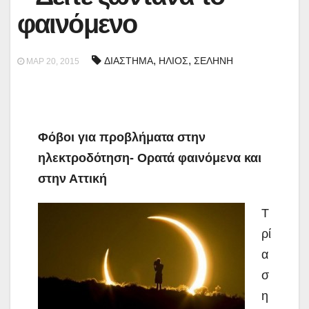
φαινόμενο
,
,
ΔΙΑΣΤΗΜΑ
ΗΛΙΟΣ
ΣΕΛΗΝΗ
ΜΑΡ 20, 2015
Φόβοι για προβλήματα στην
ηλεκτροδότηση- Ορατά φαινόμενα και
στην Αττική
Τ
ρί
α
σ
η