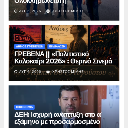
Ολοκληρώνεται η
ασφαλτόστρωση της οδού
ΑΥΓ 6, 2026
ΧΡΉΣΤΟΣ ΜΊΜΗΣ
Περιβόλι – Αβδέλλα
ΔΗΜΟΣ ΓΡΕΒΕΝΩΝ
ΕΚΔΗΛΩΣΗ
ΓΡΕΒΕΝΑ || «Πολιτιστικό
Καλοκαίρι 2026» : Θερινό Σινεμά
με την βραβευμένη ταινία
ΑΥΓ 6, 2026
ΧΡΉΣΤΟΣ ΜΊΜΗΣ
«Μικρές Ανάσες».
ΟΙΚΟΝΟΜΙΑ
ΔΕΗ: Ισχυρή ανάπτυξη στο α΄
εξάμηνο με προσαρμοσμένο