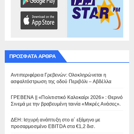
ΠΡΌΣΦΑΤΑ ΆΡΘΡΑ
Αντιπεριφέρεια Γρεβενών: Ολοκληρώνεται η
ασφαλτόστρωση της οδού Περιβόλι – Αβδέλλα
ΓΡΕΒΕΝΑ || «Πολιτιστικό Καλοκαίρι 2026» : Θερινό
Σινεμά με την βραβευμένη ταινία «Μικρές Ανάσες».
ΔΕΗ: Ισχυρή ανάπτυξη στο α΄ εξάμηνο με
προσαρμοσμένο EBITDA στα €1,2 δισ.