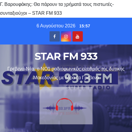
Γ. Βαρουφάκης: Θα πάρουν τα χρήματά τους πιστωτές-
συνταξιούχοι – STAR FM 933
Skip
6 Αυγούστου 2026
15:57
to
content
STAR FM 933
Γρεβενά-Νέα- ο ΝΟ1 ραδιοφωνικός σταθμός της δυτικής
Μακεδονίας με έδρα τα Γρεβενα