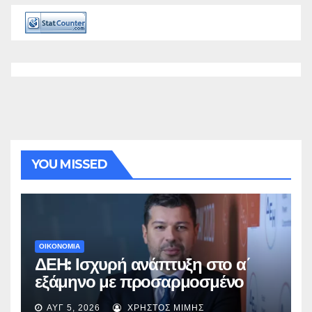
YOU MISSED
ΟΙΚΟΝΟΜΙΑ
ΔΕΗ: Ισχυρή ανάπτυξη στο α΄
εξάμηνο με προσαρμοσμένο
EBITDA στα €1,2 δισ.
ΑΥΓ 5, 2026
ΧΡΉΣΤΟΣ ΜΊΜΗΣ