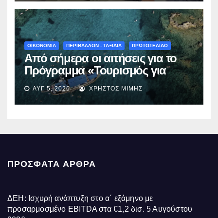
γίνεται πράξη με εξασφαλισμένη
χρηματοδότηση»
ΟΙΚΟΝΟΜΙΑ
ΠΕΡΙΒΑΛΛΟΝ - ΤΑΞΙΔΙΑ
ΠΡΩΤΟΣΕΛΙΔΟ
Από σήμερα οι αιτήσεις για το
Πρόγραμμα «Τουρισμός για
Όλους 2026-2027» – Πότε λήγει
ΑΥΓ 5, 2026
ΧΡΉΣΤΟΣ ΜΊΜΗΣ
η προσθεσμία
ΠΡΌΣΦΑΤΑ ΆΡΘΡΑ
ΔΕΗ: Ισχυρή ανάπτυξη στο α΄ εξάμηνο με
προσαρμοσμένο EBITDA στα €1,2 δισ.
5 Αυγούστου