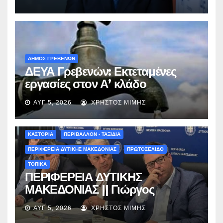
ΔΗΜΟΣ ΓΡΕΒΕΝΩΝ
ΔΕΥΑ Γρεβενών: Εκτεταμένες
εργασίες στον Α’ κλάδο
ύδρευσης – Ποιες περιοχές
ΑΥΓ 5, 2026
ΧΡΉΣΤΟΣ ΜΊΜΗΣ
επηρεάζονται την Πέμπτη
ΚΑΣΤΟΡΙΑ
ΠΕΡΙΒΑΛΛΟΝ - ΤΑΞΙΔΙΑ
ΠΕΡΙΦΕΡΕΙΑ ΔΥΤΙΚΗΣ ΜΑΚΕΔΟΝΙΑΣ
ΠΡΩΤΟΣΕΛΙΔΟ
ΤΟΠΙΚΑ
ΠΕΡΙΦΕΡΕΙΑ ΔΥΤΙΚΗΣ
ΜΑΚΕΔΟΝΙΑΣ || Γιώργος
Αμανατίδης για Φράγμα
ΑΥΓ 5, 2026
ΧΡΉΣΤΟΣ ΜΊΜΗΣ
Νεστορίου: «Η δέσμευσή μας