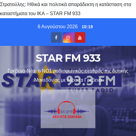
Στρατούλης: Ηθικά και πολιτικά απαράδεκτη η κατάσταση στα
καταστήματα του ΙΚΑ – STAR FM 933
Skip
6 Αυγούστου 2026
10:19
to
content
STAR FM 933
Γρεβενά-Νέα- ο ΝΟ1 ραδιοφωνικός σταθμός της δυτικής
Μακεδονίας με έδρα τα Γρεβενα