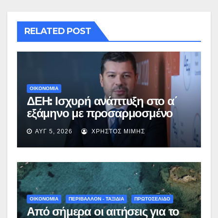
RELATED POST
ΟΙΚΟΝΟΜΙΑ
ΔΕΗ: Ισχυρή ανάπτυξη στο α΄
εξάμηνο με προσαρμοσμένο
EBITDA στα €1,2 δισ.
ΑΥΓ 5, 2026
ΧΡΉΣΤΟΣ ΜΊΜΗΣ
ΟΙΚΟΝΟΜΙΑ
ΠΕΡΙΒΑΛΛΟΝ - ΤΑΞΙΔΙΑ
ΠΡΩΤΟΣΕΛΙΔΟ
Από σήμερα οι αιτήσεις για το