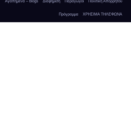
Αγαπημένα – blogs
Διαφήμιση
Παραγωγοί
Πολιτική Απορρήτου
Πρόγραμμα
ΧΡΗΣΙΜΑ ΤΗΛΕΦΩΝΑ